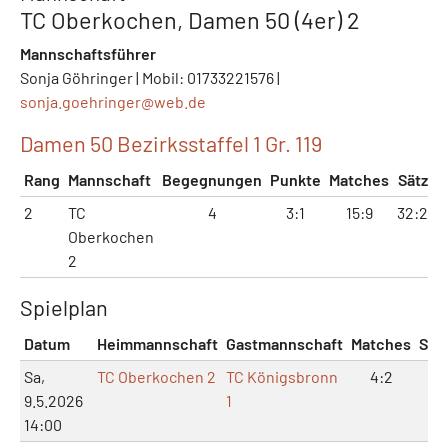
TC Oberkochen, Damen 50 (4er) 2
Mannschaftsführer
Sonja Göhringer | Mobil: 01733221576 |
sonja.goehringer@
web.de
Damen 50 Bezirksstaffel 1 Gr. 119
Rang
Mannschaft
Begegnungen
Punkte
Matches
Sätze
2
TC
4
3:1
15:9
32:24
Oberkochen
2
Spielplan
Datum
Heimmannschaft
Gastmannschaft
Matches
Sät
Sa,
TC Oberkochen 2
TC Königsbronn
4:2
9:
9.5.2026
1
14:00