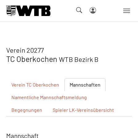
Skip to main navigation
Springe zum Seiteninhalt
Skip to page footer
Verein 20277
TC Oberkochen
WTB Bezirk B
Verein
TC Oberkochen
Mannschaften
Namentliche
Mannschaftsmeldung
Begegnungen
Spieler
LK-Vereinsübersicht
Mannschaft