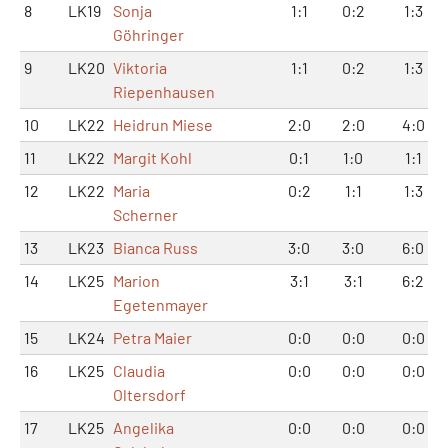
8
LK19
Sonja
1:1
0:2
1:3
Göhringer
9
LK20
Viktoria
1:1
0:2
1:3
Riepenhausen
10
LK22
Heidrun Miese
2:0
2:0
4:0
11
LK22
Margit Kohl
0:1
1:0
1:1
12
LK22
Maria
0:2
1:1
1:3
Scherner
13
LK23
Bianca Russ
3:0
3:0
6:0
14
LK25
Marion
3:1
3:1
6:2
Egetenmayer
15
LK24
Petra Maier
0:0
0:0
0:0
16
LK25
Claudia
0:0
0:0
0:0
Oltersdorf
17
LK25
Angelika
0:0
0:0
0:0