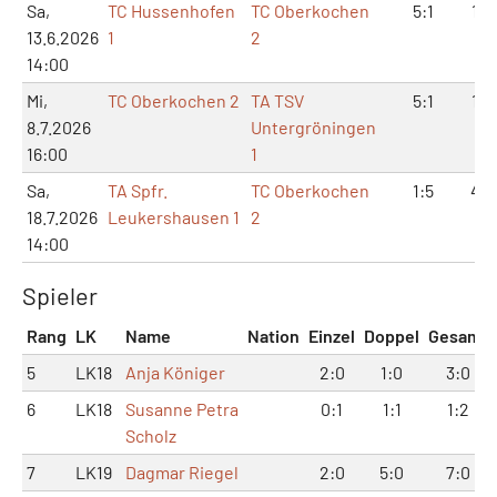
Sa,
TC Hussenhofen
TC Oberkochen
5:1
10:
13.6.2026
1
2
14:00
Mi,
TC Oberkochen 2
TA TSV
5:1
10:
8.7.2026
Untergröningen
16:00
1
Sa,
TA Spfr.
TC Oberkochen
1:5
4:1
18.7.2026
Leukershausen 1
2
14:00
Spieler
Rang
LK
Name
Nation
Einzel
Doppel
Gesamt
5
LK18
Anja Königer
2:0
1:0
3:0
6
LK18
Susanne Petra
0:1
1:1
1:2
Scholz
7
LK19
Dagmar Riegel
2:0
5:0
7:0