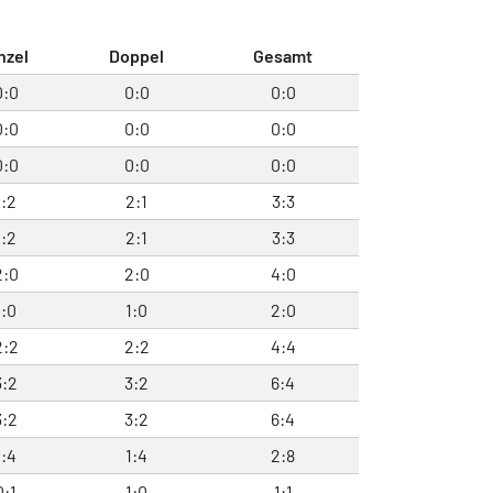
nzel
Doppel
Gesamt
0:0
0:0
0:0
0:0
0:0
0:0
0:0
0:0
0:0
1:2
2:1
3:3
1:2
2:1
3:3
2:0
2:0
4:0
1:0
1:0
2:0
2:2
2:2
4:4
3:2
3:2
6:4
3:2
3:2
6:4
1:4
1:4
2:8
0:1
1:0
1:1