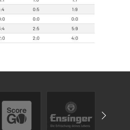
1:4
0:5
1:9
0:0
0:0
0:0
3:4
2:5
5:9
2:0
2:0
4:0