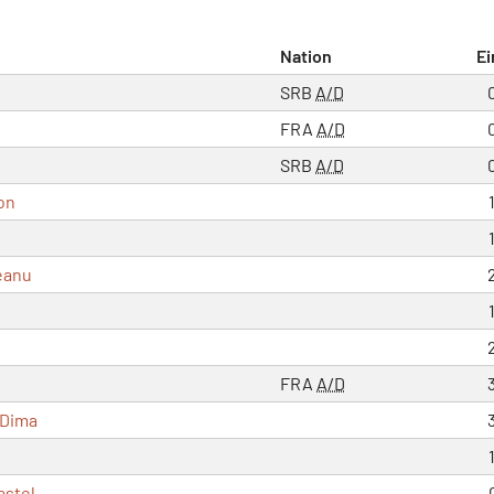
Nation
Ei
SRB
A/D
FRA
A/D
SRB
A/D
kon
eanu
FRA
A/D
 Dima
astel