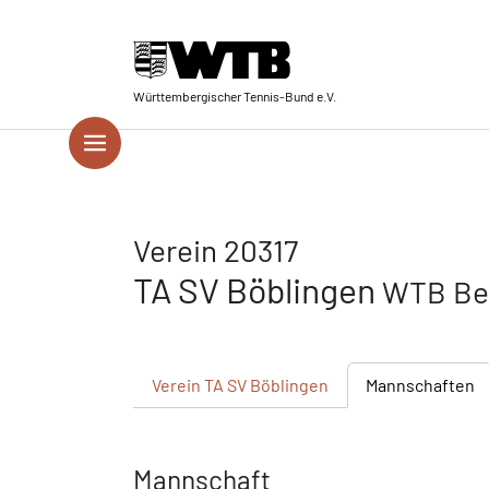
Skip to main navigation
Springe zum Seiteninhalt
Skip to page footer
Württembergischer Tennis-Bund e.V.
Verein 20317
TA SV Böblingen
WTB Bez
Verein
TA SV Böblingen
Mannschaften
Mannschaft