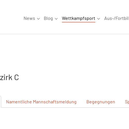
News
Blog
Wettkampfsport
Aus-/Fortbi
Submenu for "News"
Submenu for "Blog"
Submenu for "W
irk C
Namentliche
Mannschaftsmeldung
Begegnungen
S