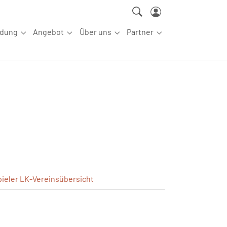
ldung
Angebot
Über uns
Partner
ettkampfsport"
Submenu for "Aus-/Fortbildung"
Submenu for "Angebot"
Submenu for "Über uns"
Submenu for "Partn
pieler
LK-Vereinsübersicht