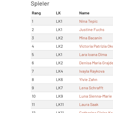
Spieler
Rang
LK
Name
1
LK1
Nina Tepic
2
LK1
Justine Fuchs
3
LK2
Mina Bacanin
4
LK2
Victoria Patrizia O
5
LK1
Lara Ioana Dima
6
LK2
Denisa Maria Grajd
7
LK4
Ivayla Raykova
8
LK6
Ylvie Zahn
9
LK7
Lena Schrafft
10
LK9
Luna Sienna-Marie
11
LK11
Laura Saak
12
LK11
Catharina Claire Kr