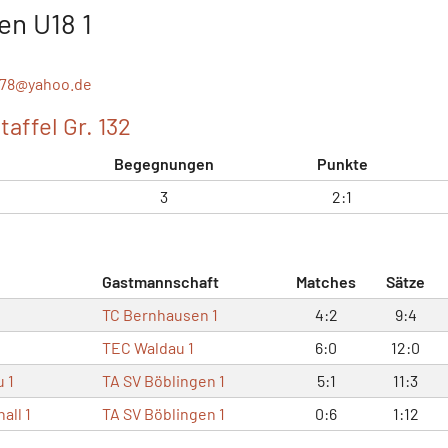
en U18 1
a78@
yahoo.de
affel Gr. 132
Begegnungen
Punkte
3
2:1
Gastmannschaft
Matches
Sätze
TC Bernhausen 1
4:2
9:4
TEC Waldau 1
6:0
12:0
 1
TA SV Böblingen 1
5:1
11:3
all 1
TA SV Böblingen 1
0:6
1:12