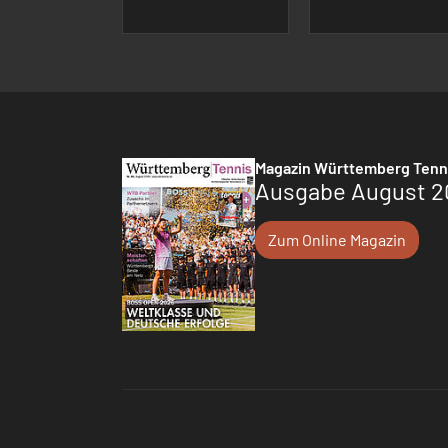
Magazin Württemberg Tenn
Ausgabe August 2
Zum Online Magazin