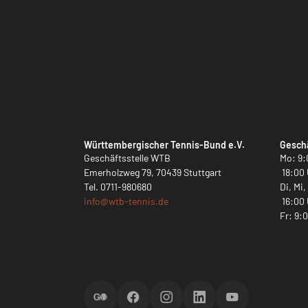
Württembergischer Tennis-Bund e.V.
Geschä
Geschäftsstelle WTB
Mo: 9:
Emerholzweg 79, 70439 Stuttgart
18:00 
Tel.
0711-980680
Di, Mi
info@
wtb-tennis.de
16:00 
Fr: 9:
ScoreGO
Facebook
Instagram
LinkedIn
YouTube