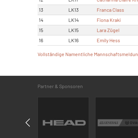
13
LK13
Franca Class
14
LK14
Fiona Kraki
15
LK15
Lara Zügel
16
LK16
Emily Hess
Vollständige Namentliche Mannschaftsmeldung
Partner & Sponsoren