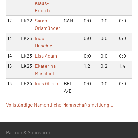
Klaus-
Frosch
12
LK22
Sarah
CAN
0:0
0:0
0:0
Orlamünder
13
LK23
Ines
0:0
0:0
0:0
Huschle
14
LK23
Lisa Adam
0:0
0:0
0:0
15
LK23
Ekaterina
1:2
0:2
1:4
Muschiol
16
LK24
Ines Gillain
BEL
0:0
0:0
0:0
A/D
Vollständige Namentliche Mannschaftsmeldung...
Partner & Sponsoren