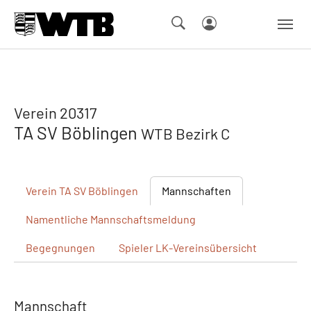
Skip to main navigation
Springe zum Seiteninhalt
Skip to page footer
Verein 20317
TA SV Böblingen
WTB Bezirk C
Verein
TA SV Böblingen
Mannschaften
Namentliche
Mannschaftsmeldung
Begegnungen
Spieler
LK-Vereinsübersicht
Mannschaft