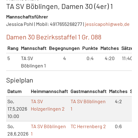
TA SV Böblingen, Damen 30 (4er) 1
Mannschaftsführer
Jessica Pohl | Mobil: 4917655268277 |
jessicapohl@
web.de
Damen 30 Bezirksstaffel 1 Gr. 088
Rang
Mannschaft
Begegnungen
Punkte
Matches
Sätze
5
TA SV
4
0:4
4:20
11:40
Böblingen 1
Spielplan
Datum
Heimmannschaft
Gastmannschaft
Matches
Sät
So,
TA SV
TA SV Böblingen
4:2
8:
17.5.2026
Holzgerlingen 2
1
10:00
So,
TA SV Böblingen
TC Herrenberg 2
0:6
0:
28.6.2026
1