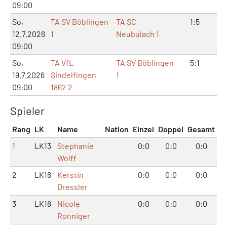
09:00
So,
TA SV Böblingen
TA SC
1:5
3:
12.7.2026
1
Neubulach 1
09:00
So,
TA VfL
TA SV Böblingen
5:1
10
19.7.2026
Sindelfingen
1
09:00
1862 2
Spieler
Rang
LK
Name
Nation
Einzel
Doppel
Gesamt
1
LK13
Stephanie
0:0
0:0
0:0
Wolff
2
LK16
Kerstin
0:0
0:0
0:0
Dressler
3
LK16
Nicole
0:0
0:0
0:0
Ronniger