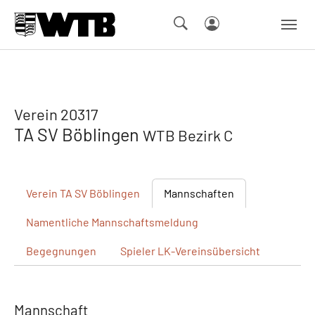
Skip to main navigation
Springe zum Seiteninhalt
Skip to page footer
Verein 20317
TA SV Böblingen
WTB Bezirk C
Verein
TA SV Böblingen
Mannschaften
Namentliche
Mannschaftsmeldung
Begegnungen
Spieler
LK-Vereinsübersicht
Mannschaft