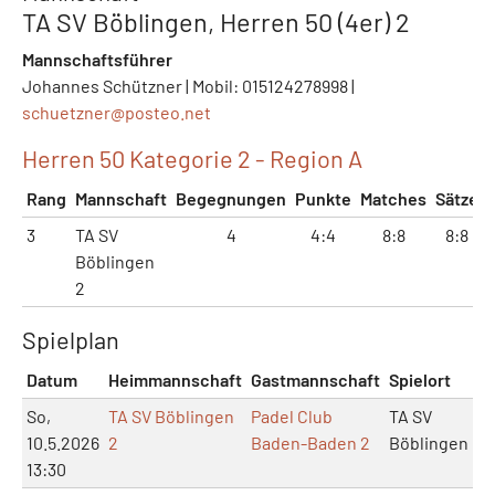
TA SV Böblingen, Herren 50 (4er) 2
Mannschaftsführer
Johannes Schützner | Mobil: 015124278998 |
schuetzner@
posteo.net
Herren 50 Kategorie 2 - Region A
Rang
Mannschaft
Begegnungen
Punkte
Matches
Sätze
3
TA SV
4
4:4
8:8
8:8
Böblingen
2
Spielplan
Datum
Heimmannschaft
Gastmannschaft
Spielort
M
So,
TA SV Böblingen
Padel Club
TA SV
10.5.2026
2
Baden-Baden 2
Böblingen
13:30