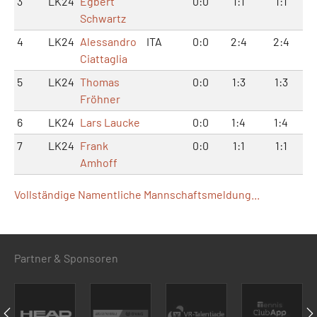
3
LK24
Egbert
0:0
1:1
1:1
Schwartz
4
LK24
Alessandro
ITA
0:0
2:4
2:4
Ciattaglia
5
LK24
Thomas
0:0
1:3
1:3
Fröhner
6
LK24
Lars Laucke
0:0
1:4
1:4
7
LK24
Frank
0:0
1:1
1:1
Amhoff
Vollständige Namentliche Mannschaftsmeldung...
Partner & Sponsoren