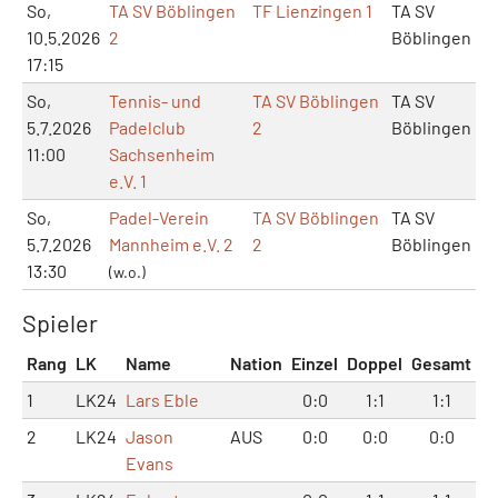
So,
TA SV Böblingen
TF Lienzingen 1
TA SV
10.5.2026
2
Böblingen
17:15
So,
Tennis- und
TA SV Böblingen
TA SV
5.7.2026
Padelclub
2
Böblingen
11:00
Sachsenheim
e.V. 1
So,
Padel-Verein
TA SV Böblingen
TA SV
5.7.2026
Mannheim e.V. 2
2
Böblingen
13:30
(w.o.)
Spieler
Rang
LK
Name
Nation
Einzel
Doppel
Gesamt
1
LK24
Lars Eble
0:0
1:1
1:1
2
LK24
Jason
AUS
0:0
0:0
0:0
Evans