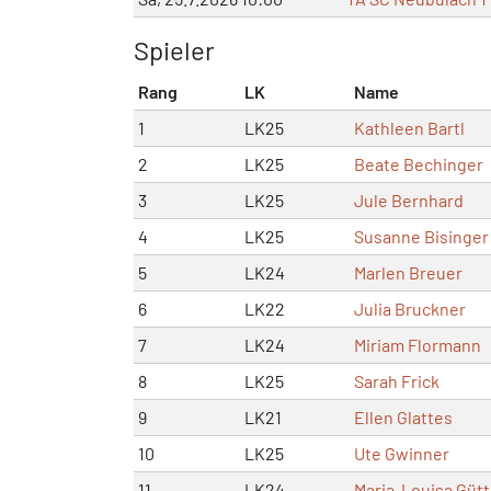
Spieler
Rang
LK
Name
1
LK25
Kathleen Bartl
2
LK25
Beate Bechinger
3
LK25
Jule Bernhard
4
LK25
Susanne Bisinger
5
LK24
Marlen Breuer
6
LK22
Julia Bruckner
7
LK24
Miriam Flormann
8
LK25
Sarah Frick
9
LK21
Ellen Glattes
10
LK25
Ute Gwinner
11
LK24
Maria-Louisa Gütt