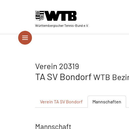
Skip to main navigation
Springe zum Seiteninhalt
Skip to page footer
Württembergischer Tennis-Bund e.V.
Verein 20319
TA SV Bondorf
WTB Bezir
Verein
TA SV Bondorf
Mannschaften
Mannschaft