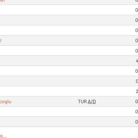
0
0
0
l
0
0
4
0
0
2
coglu
TUR
A/D
0
0
0
...