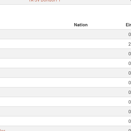
Nation
Ei
0
2
0
0
0
0
0
0
0
0
ler
0