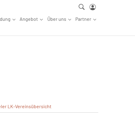
ldung
Angebot
Über uns
Partner
ettkampfsport"
Submenu for "Aus-/Fortbildung"
Submenu for "Angebot"
Submenu for "Über uns"
Submenu for "Partn
eler
LK-Vereinsübersicht