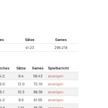
es
Sätze
Games
1
41:23
296:218
tches
Sätze
Games
Spielbericht
4:2
9:4
58:43
anzeigen
6:0
12:0
72:10
anzeigen
5:1
10:3
68:36
anzeigen
4:2
8:5
61:55
anzeigen
0:6
1:12
36:75
anzeigen