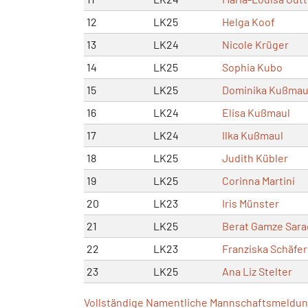
12
LK25
Helga Koof
13
LK24
Nicole Krüger
14
LK25
Sophia Kubo
15
LK25
Dominika Kußmau
16
LK24
Elisa Kußmaul
17
LK24
Ilka Kußmaul
18
LK25
Judith Kübler
19
LK25
Corinna Martini
20
LK23
Iris Münster
21
LK25
Berat Gamze Sara
22
LK23
Franziska Schäfer
23
LK25
Ana Liz Stelter
Vollständige Namentliche Mannschaftsmeldung