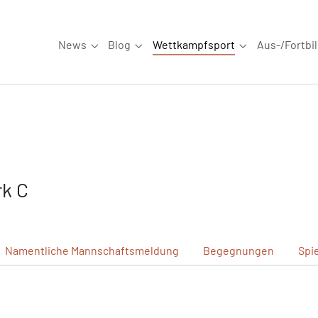
News
Blog
Wettkampfsport
Aus-/Fortbi
Submenu for "News"
Submenu for "Blog"
Submenu for "W
k C
Namentliche
Mannschaftsmeldung
Begegnungen
Spi