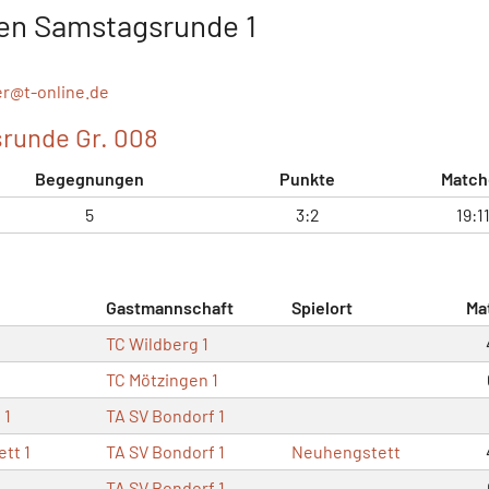
en Samstagsrunde 1
er@
t-online.de
runde Gr. 008
Begegnungen
Punkte
Match
5
3:2
19:1
Gastmannschaft
Spielort
Ma
TC Wildberg 1
TC Mötzingen 1
 1
TA SV Bondorf 1
tt 1
TA SV Bondorf 1
Neuhengstett
TA SV Bondorf 1