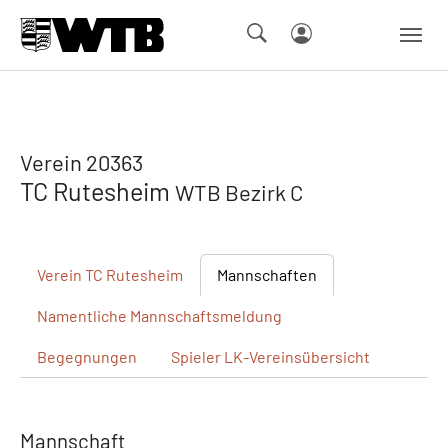
Skip to main navigation
Springe zum Seiteninhalt
Skip to page footer
Verein 20363
TC Rutesheim
WTB Bezirk C
Verein
TC Rutesheim
Mannschaften
Namentliche
Mannschaftsmeldung
Begegnungen
Spieler
LK-Vereinsübersicht
Mannschaft