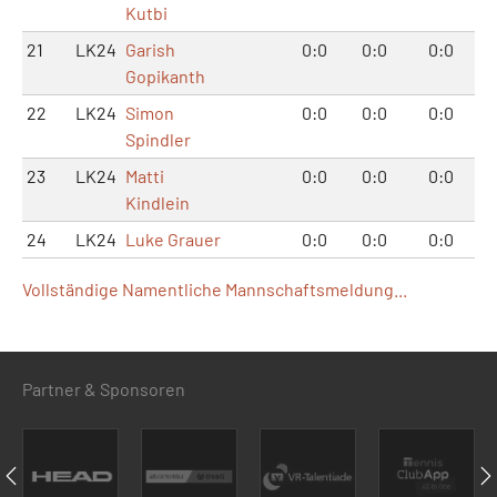
Kutbi
21
LK24
Garish
0:0
0:0
0:0
Gopikanth
22
LK24
Simon
0:0
0:0
0:0
Spindler
23
LK24
Matti
0:0
0:0
0:0
Kindlein
24
LK24
Luke Grauer
0:0
0:0
0:0
Vollständige Namentliche Mannschaftsmeldung...
Partner & Sponsoren