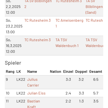
So,
TA SV Böblingen
TC Rutesheim 3
TA SV
2.2.2025
2
Böblingen
12:00
(Sand)
So,
TC Rutesheim 3
TC Ameisenberg
TC Ruteshei
23.2.2025
1
13:00
So,
TC Rutesheim 3
TA TSV
TA TSV
16.3.2025
Waldenbuch 1
Waldenbuch
12:00
Spieler
Rang
LK
Name
Nation
Einzel
Doppel
Gesamt
9
LK22
Julius
3:3
3:2
6:5
Carrier
10
LK22
Julian Eiss
2:4
3:3
5:7
11
LK22
Bastian
2:2
1:3
3:5
Kraft