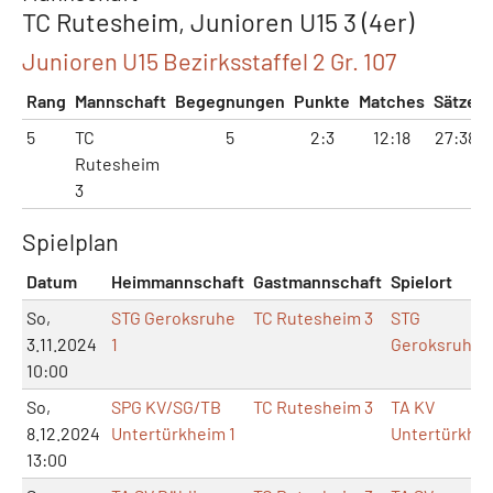
TC Rutesheim, Junioren U15 3 (4er)
Junioren U15 Bezirksstaffel 2 Gr. 107
Rang
Mannschaft
Begegnungen
Punkte
Matches
Sätze
5
TC
5
2:3
12:18
27:38
Rutesheim
3
Spielplan
Datum
Heimmannschaft
Gastmannschaft
Spielort
So,
STG Geroksruhe
TC Rutesheim 3
STG
3.11.2024
1
Geroksruhe
10:00
So,
SPG KV/SG/TB
TC Rutesheim 3
TA KV
8.12.2024
Untertürkheim 1
Untertürkhe
13:00