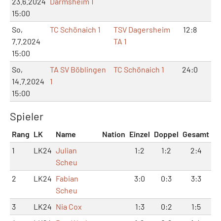
23.6.2024
Darmsheim 1
15:00
So,
TC Schönaich 1
TSV Dagersheim
12:8
9:
7.7.2024
TA 1
15:00
So,
TA SV Böblingen
TC Schönaich 1
24:0
12
14.7.2024
1
15:00
Spieler
Rang
LK
Name
Nation
Einzel
Doppel
Gesamt
1
LK24
Julian
1:2
1:2
2:4
Scheu
2
LK24
Fabian
3:0
0:3
3:3
Scheu
3
LK24
Nia Cox
1:3
0:2
1:5