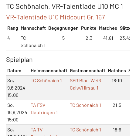
TC Schönaich, VR-Talentiade U10 MC 1
VR-Talentiade U10 Midcourt Gr. 167
Rang
Mannschaft
Begegnungen
Punkte
Matches
Sätze
4
TC
5
2:3
41:81
23:42
Schönaich 1
Spielplan
Datum
Heimmannschaft
Gastmannschaft
Matches
Sät
So,
TC Schönaich 1
SPG Blau-Weiß-
18:10
10
9.6.2024
Calw/Hirsau 1
15:00
So,
TA FSV
TC Schönaich 1
21:5
12
16.6.2024
Deufringen 1
15:00
So,
TA TV
TC Schönaich 1
18:6
10