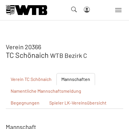
Skip to main navigation
Springe zum Seiteninhalt
Skip to page footer
Verein 20366
TC Schönaich
WTB Bezirk C
Verein
TC Schönaich
Mannschaften
Namentliche
Mannschaftsmeldung
Begegnungen
Spieler
LK-Vereinsübersicht
Mannschaft