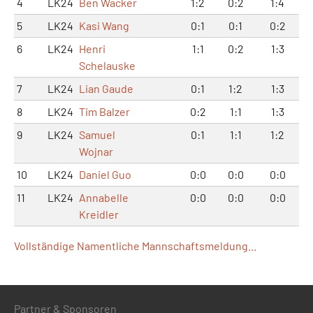
4
LK24
Ben Wacker
1:2
0:2
1:4
5
LK24
Kasi Wang
0:1
0:1
0:2
6
LK24
Henri
1:1
0:2
1:3
Schelauske
7
LK24
Lian Gaude
0:1
1:2
1:3
8
LK24
Tim Balzer
0:2
1:1
1:3
9
LK24
Samuel
0:1
1:1
1:2
Wojnar
10
LK24
Daniel Guo
0:0
0:0
0:0
11
LK24
Annabelle
0:0
0:0
0:0
Kreidler
Vollständige Namentliche Mannschaftsmeldung...
Partner & Sponsoren