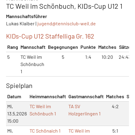
TC Weil im Schönbuch, KIDs-Cup U12 1
Mannschaftsführer
Lukas Klaiber |
jugend@
tennisclub-weil.de
KIDs-Cup U12 Staffelliga Gr. 162
Rang
Mannschaft
Begegnungen
Punkte
Matches
Sätze
5
TC Weil im
5
1:4
10:20
24:43
Schönbuch
1
Spielplan
Datum
Heimmannschaft
Gastmannschaft
Matches
Sät
Mi,
TC Weil im
TA SV
4:2
9:
13.5.2026
Schönbuch 1
Holzgerlingen 1
15:00
Mi,
TC Schönaich 1
TC Weil im
5:1
11: