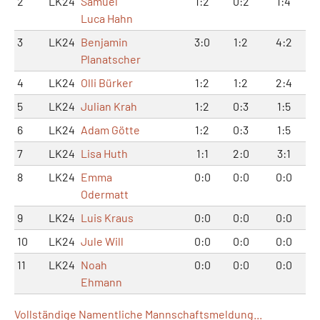
2
LK24
Samuel
1:2
0:2
1:4
Luca Hahn
3
LK24
Benjamin
3:0
1:2
4:2
Planatscher
4
LK24
Olli Bürker
1:2
1:2
2:4
5
LK24
Julian Krah
1:2
0:3
1:5
6
LK24
Adam Götte
1:2
0:3
1:5
7
LK24
Lisa Huth
1:1
2:0
3:1
8
LK24
Emma
0:0
0:0
0:0
Odermatt
9
LK24
Luis Kraus
0:0
0:0
0:0
10
LK24
Jule Will
0:0
0:0
0:0
11
LK24
Noah
0:0
0:0
0:0
Ehmann
Vollständige Namentliche Mannschaftsmeldung...