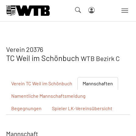
Skip to main navigation
Springe zum Seiteninhalt
Skip to page footer
Verein 20376
TC Weil im Schönbuch
WTB Bezirk C
Verein
TC Weil im Schönbuch
Mannschaften
Namentliche
Mannschaftsmeldung
Begegnungen
Spieler
LK-Vereinsübersicht
Mannschaft