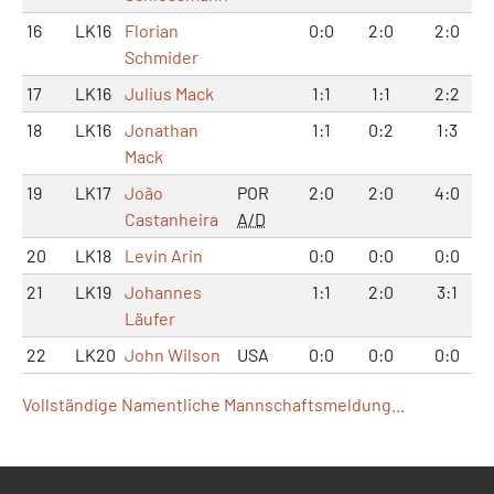
16
LK16
Florian
0:0
2:0
2:0
Schmider
17
LK16
Julius Mack
1:1
1:1
2:2
18
LK16
Jonathan
1:1
0:2
1:3
Mack
19
LK17
João
POR
2:0
2:0
4:0
Castanheira
A/D
20
LK18
Levin Arin
0:0
0:0
0:0
21
LK19
Johannes
1:1
2:0
3:1
Läufer
22
LK20
John Wilson
USA
0:0
0:0
0:0
Vollständige Namentliche Mannschaftsmeldung...