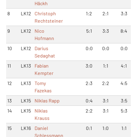
Häckh
8
LK12
Christoph
1:2
2:1
3:3
Rechtsteiner
9
LK12
Nico
5:1
3:3
8:4
Hofmann
10
LK12
Darius
0:0
0:0
0:0
Sedaghat
11
LK13
Fabian
3:0
1:1
4:1
Kempter
12
LK13
Tomy
2:3
2:2
4:5
Fazekas
13
LK15
Niklas Rapp
0:4
3:1
3:5
14
LK15
Niklas
2:2
3:1
5:3
Krauss
15
LK16
Daniel
0:1
1:0
1:1
Schlessmann