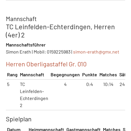
Mannschaft
TC Leinfelden-Echterdingen, Herren
(4er) 2
Mannschaftsführer
Simon Erath | Mobil: 0159225983 |
simon-erath@
gmx.net
Herren Oberligastaffel Gr. 010
Rang
Mannschaft
Begegnungen
Punkte
Matches
Sätze
5
TC
4
0:4
10:14
24:31
Leinfelden-
Echterdingen
2
Spielplan
Datum
Heimmannschaft
Gastmannschaft
Matches
Sät