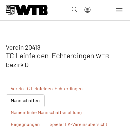
Skip to main navigation
Springe zum Seiteninhalt
Skip to page footer
Verein 20418
TC Leinfelden-Echterdingen
WTB
Bezirk D
Verein
TC Leinfelden-Echterdingen
Mannschaften
Namentliche
Mannschaftsmeldung
Begegnungen
Spieler
LK-Vereinsübersicht