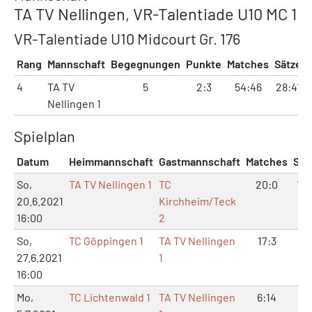
TA TV Nellingen, VR-Talentiade U10 MC 1
VR-Talentiade U10 Midcourt Gr. 176
Rang
Mannschaft
Begegnungen
Punkte
Matches
Sätze
4
TA TV
5
2:3
54:46
28:41
1
Nellingen 1
Spielplan
Datum
Heimmannschaft
Gastmannschaft
Matches
Sät
So,
TA TV Nellingen 1
TC
20:0
12:
20.6.2021
Kirchheim/Teck
16:00
2
So,
TC Göppingen 1
TA TV Nellingen
17:3
12:
27.6.2021
1
16:00
Mo,
TC Lichtenwald 1
TA TV Nellingen
6:14
7: