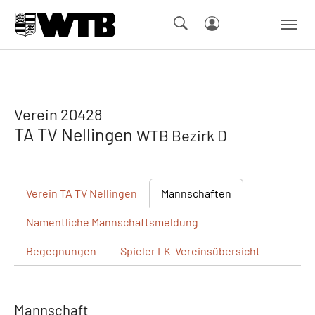
Skip to main navigation
Springe zum Seiteninhalt
Skip to page footer
Verein 20428
TA TV Nellingen
WTB Bezirk D
Verein
TA TV Nellingen
Mannschaften
Namentliche
Mannschaftsmeldung
Begegnungen
Spieler
LK-Vereinsübersicht
Mannschaft