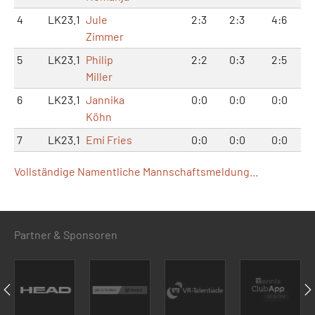
4
LK23.1
Jule
2:3
2:3
4:6
Zimmer
5
LK23.1
Philip
2:2
0:3
2:5
Miller
6
LK23.1
Jannika
0:0
0:0
0:0
Köhn
7
LK23.1
Emi Fries
0:0
0:0
0:0
Vollständige Namentliche Mannschaftsmeldung...
Partner & Sponsoren