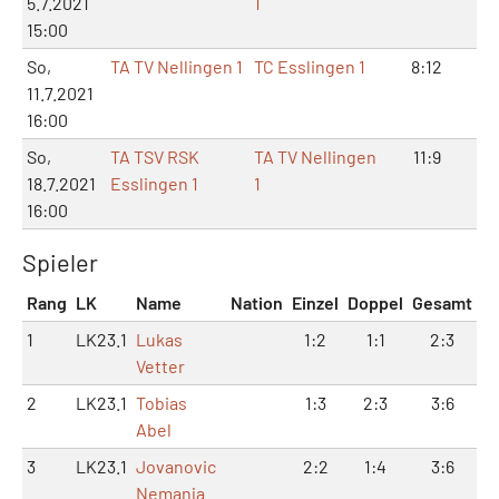
5.7.2021
1
15:00
So,
TA TV Nellingen 1
TC Esslingen 1
8:12
3:1
11.7.2021
16:00
So,
TA TSV RSK
TA TV Nellingen
11:9
11:
18.7.2021
Esslingen 1
1
16:00
Spieler
Rang
LK
Name
Nation
Einzel
Doppel
Gesamt
1
LK23.1
Lukas
1:2
1:1
2:3
Vetter
2
LK23.1
Tobias
1:3
2:3
3:6
Abel
3
LK23.1
Jovanovic
2:2
1:4
3:6
Nemanja