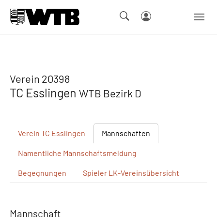
Skip to main navigation
Springe zum Seiteninhalt
Skip to page footer
Verein 20398
TC Esslingen
WTB Bezirk D
Verein
TC Esslingen
Mannschaften
Namentliche
Mannschaftsmeldung
Begegnungen
Spieler
LK-Vereinsübersicht
Mannschaft