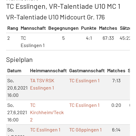
TC Esslingen, VR-Talentiade U10 MC 1
VR-Talentiade U10 Midcourt Gr. 176
Rang
Mannschaft
Begegnungen
Punkte
Matches
Sätze
2
TC
5
4:1
67:33
45:22
Esslingen 1
Spielplan
Datum
Heimmannschaft
Gastmannschaft
Matches
Sät
So,
TA TSV RSK
TC Esslingen 1
7:13
6:
20.6.2021
Esslingen 1
16:00
So,
TC
TC Esslingen 1
0:20
0:1
27.6.2021
Kirchheim/Teck
16:00
2
So,
TC Esslingen 1
TC Göppingen 1
6:14
3:1