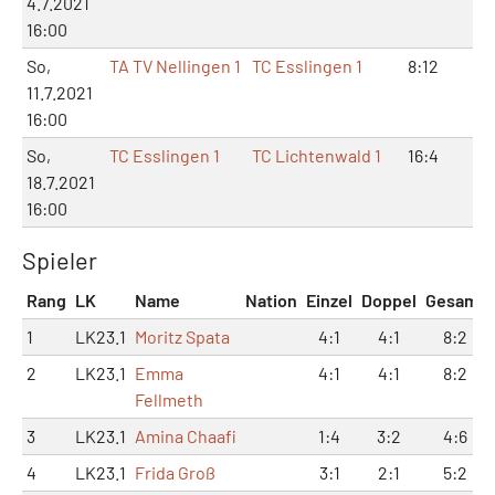
4.7.2021
16:00
So,
TA TV Nellingen 1
TC Esslingen 1
8:12
3:1
11.7.2021
16:00
So,
TC Esslingen 1
TC Lichtenwald 1
16:4
11:
18.7.2021
16:00
Spieler
Rang
LK
Name
Nation
Einzel
Doppel
Gesamt
1
LK23.1
Moritz Spata
4:1
4:1
8:2
2
LK23.1
Emma
4:1
4:1
8:2
Fellmeth
3
LK23.1
Amina Chaafi
1:4
3:2
4:6
4
LK23.1
Frida Groß
3:1
2:1
5:2