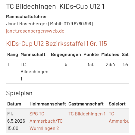
TC Bildechingen, KIDs-Cup U12 1
Mannschaftsführer
Janet Rosenberger | Mobil: 0179 6780396 |
janet.rosenberger@
web.de
KIDs-Cup U12 Bezirksstaffel 1 Gr. 115
Rang
Mannschaft
Begegnungen
Punkte
Matches
Sätze
1
TC
5
5:0
26:4
54:9
Bildechingen
1
Spielplan
Datum
Heimmannschaft
Gastmannschaft
Spielort
Mi,
SPG TC
TC Bildechingen 1
TC
6.5.2026
Ammerbuch/TC
Ammerbuch
15:00
Wurmlingen 2