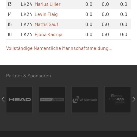
13
LK24
Marius Liller
0:0
0:0
0:0
14
LK24
Levin Flaig
0:0
0:0
0:0
15
LK24
Mattis Sauf
0:0
0:0
0:0
16
LK24
Fjona Kadrija
0:0
0:0
0:0
Vollständige Namentliche Mannschaftsmeldung...
Partner & Sponsoren