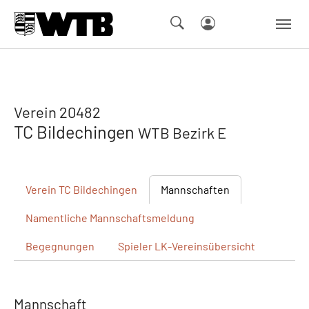
Skip to main navigation
Springe zum Seiteninhalt
Skip to page footer
Verein 20482
TC Bildechingen
WTB Bezirk E
Verein
TC Bildechingen
Mannschaften
Namentliche
Mannschaftsmeldung
Begegnungen
Spieler
LK-Vereinsübersicht
Mannschaft