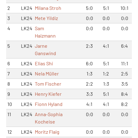
2
LK24
Milana Stroh
5:0
5:1
10:1
3
LK24
Mete Yildiz
0:0
0:0
0:0
4
LK24
Sam
0:0
0:0
0:0
Haizmann
5
LK24
Jarne
2:3
4:1
6:4
Ganswind
6
LK24
Elias Shi
6:0
5:1
11:1
7
LK24
Nela Müller
1:3
1:2
2:5
8
LK24
Tom Fischer
2:2
1:3
3:5
9
LK24
Henry Kiefer
3:3
5:1
8:4
10
LK24
Fionn Hyland
4:1
4:1
8:2
11
LK24
Anna-Sophia
0:0
0:0
0:0
Kocheise
12
LK24
Moritz Flaig
0:0
0:0
0:0