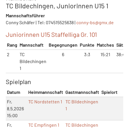
TC Bildechingen, Juniorinnen U15 1
Mannschaftsführer
Conny Schäfer | Tel: 074515525638 |
conny-bs@
gmx.de
Juniorinnen U15 Staffelliga Gr. 101
Rang
Mannschaft
Begegnungen
Punkte
Matches
Sätze
2
TC
6
3:3
15:21
38:44
Bildechingen
1
Spielplan
Datum
Heimmannschaft
Gastmannschaft
Spielort
Fr,
TC Nordstetten 1
TC Bildechingen
8.5.2026
1
15:00
Fr,
TC Empfingen 1
TC Bildechingen