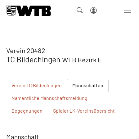
Skip to main navigation
Springe zum Seiteninhalt
Skip to page footer
Verein 20482
TC Bildechingen
WTB Bezirk E
Verein
TC Bildechingen
Mannschaften
Namentliche
Mannschaftsmeldung
Begegnungen
Spieler
LK-Vereinsübersicht
Mannschaft