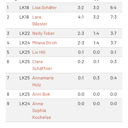
1
LK18
Lisa Schäfer
3:2
3:2
6:4
2
LK18
Lara
4:1
3:2
7:3
Bässler
3
LK22
Nelly Tober
2:3
1:4
3:7
4
LK24
Milana Stroh
2:3
1:4
3:7
5
LK25
Liv Hill
0:1
0:0
0:1
6
LK25
Clara
0:2
0:1
0:3
Schäffner
7
LK25
Annamarie
0:1
0:3
0:4
Holz
8
LK25
Anni Bok
0:0
0:0
0:0
9
LK24
Anna-
0:0
0:0
0:0
Sophia
Kocheise