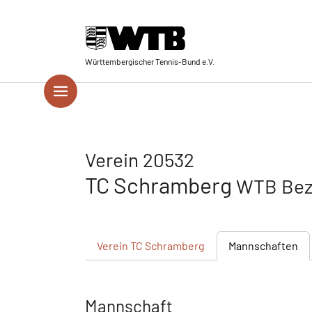
Skip to main navigation
Springe zum Seiteninhalt
Skip to page footer
Württembergischer Tennis-Bund e.V.
Verein 20532
TC Schramberg
WTB Bez
Verein
TC Schramberg
Mannschaften
Mannschaft