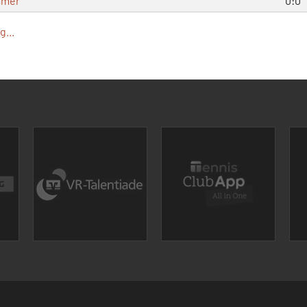
mmer
0:0
...