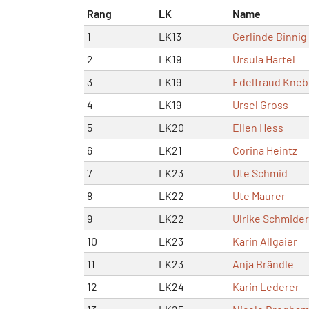
Rang
LK
Name
1
LK13
Gerlinde Binnig
2
LK19
Ursula Hartel
3
LK19
Edeltraud Kneb
4
LK19
Ursel Gross
5
LK20
Ellen Hess
6
LK21
Corina Heintz
7
LK23
Ute Schmid
8
LK22
Ute Maurer
9
LK22
Ulrike Schmider
10
LK23
Karin Allgaier
11
LK23
Anja Brändle
12
LK24
Karin Lederer