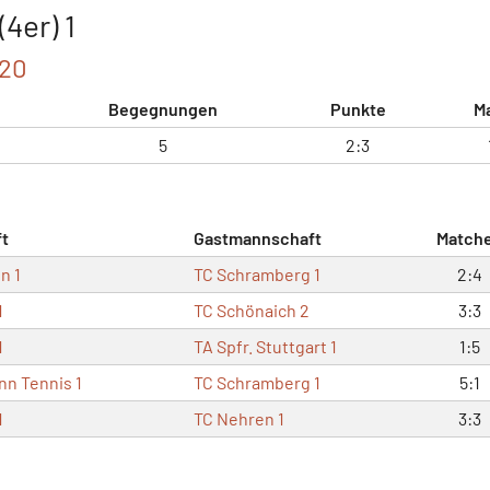
4er) 1
120
Begegnungen
Punkte
M
5
2:3
t
Gastmannschaft
Match
n 1
TC Schramberg 1
2:4
1
TC Schönaich 2
3:3
1
TA Spfr. Stuttgart 1
1:5
n Tennis 1
TC Schramberg 1
5:1
1
TC Nehren 1
3:3