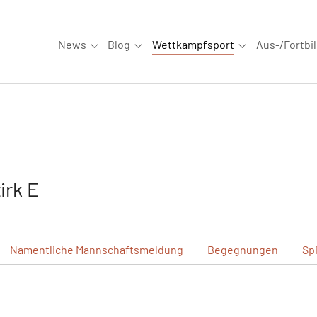
News
Blog
Wettkampfsport
Aus-/Fortbi
Submenu for "News"
Submenu for "Blog"
Submenu for "W
irk E
Namentliche
Mannschaftsmeldung
Begegnungen
Sp