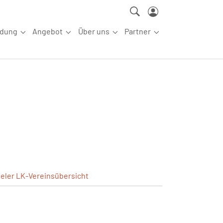
ldung
Angebot
Über uns
Partner
ettkampfsport"
Submenu for "Aus-/Fortbildung"
Submenu for "Angebot"
Submenu for "Über uns"
Submenu for "Partn
ieler
LK-Vereinsübersicht