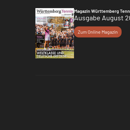
Magazin Württemberg Tenn
Ausgabe August 2
Zum Online Magazin