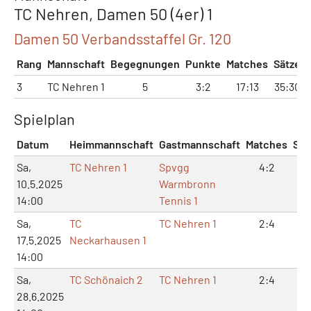
TC Nehren, Damen 50 (4er) 1
Damen 50 Verbandsstaffel Gr. 120
Rang
Mannschaft
Begegnungen
Punkte
Matches
Sätze
3
TC Nehren 1
5
3:2
17:13
35:30
Spielplan
Datum
Heimmannschaft
Gastmannschaft
Matches
Sät
Sa,
TC Nehren 1
Spvgg
4:2
8:
10.5.2025
Warmbronn
14:00
Tennis 1
Sa,
TC
TC Nehren 1
2:4
5:
17.5.2025
Neckarhausen 1
14:00
Sa,
TC Schönaich 2
TC Nehren 1
2:4
4:
28.6.2025