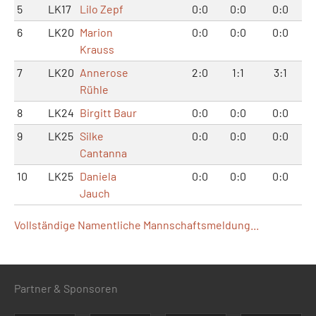
5
LK17
Lilo Zepf
0:0
0:0
0:0
6
LK20
Marion
0:0
0:0
0:0
Krauss
7
LK20
Annerose
2:0
1:1
3:1
Rühle
8
LK24
Birgitt Baur
0:0
0:0
0:0
9
LK25
Silke
0:0
0:0
0:0
Cantanna
10
LK25
Daniela
0:0
0:0
0:0
Jauch
Vollständige Namentliche Mannschaftsmeldung...
Partner & Sponsoren