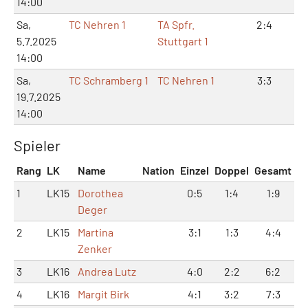
14:00
Sa,
TC Nehren 1
TA Spfr.
2:4
5:
5.7.2025
Stuttgart 1
14:00
Sa,
TC Schramberg 1
TC Nehren 1
3:3
8:
19.7.2025
14:00
Spieler
Rang
LK
Name
Nation
Einzel
Doppel
Gesamt
1
LK15
Dorothea
0:5
1:4
1:9
Deger
2
LK15
Martina
3:1
1:3
4:4
Zenker
3
LK16
Andrea Lutz
4:0
2:2
6:2
4
LK16
Margit Birk
4:1
3:2
7:3