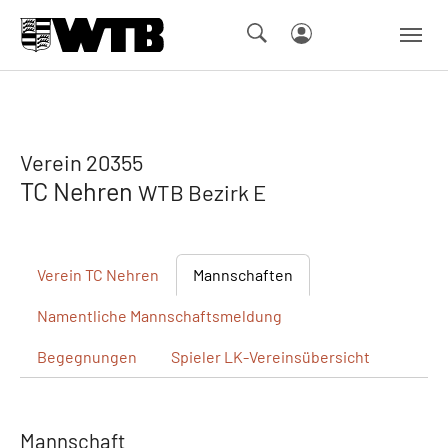
Skip to main navigation
Springe zum Seiteninhalt
Skip to page footer
Verein 20355
TC Nehren
WTB Bezirk E
Verein
TC Nehren
Mannschaften
Namentliche
Mannschaftsmeldung
Begegnungen
Spieler
LK-Vereinsübersicht
Mannschaft