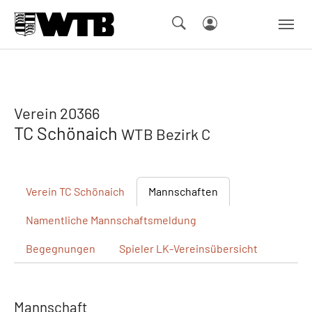
Skip to main navigation
Springe zum Seiteninhalt
Skip to page footer
Verein 20366
TC Schönaich
WTB Bezirk C
Verein
TC Schönaich
Mannschaften
Namentliche
Mannschaftsmeldung
Begegnungen
Spieler
LK-Vereinsübersicht
Mannschaft