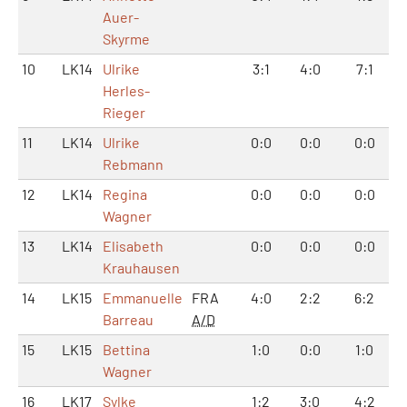
Auer-
Skyrme
10
LK14
Ulrike
3:1
4:0
7:1
Herles-
Rieger
11
LK14
Ulrike
0:0
0:0
0:0
Rebmann
12
LK14
Regina
0:0
0:0
0:0
Wagner
13
LK14
Elisabeth
0:0
0:0
0:0
Krauhausen
14
LK15
Emmanuelle
FRA
4:0
2:2
6:2
Barreau
A/D
15
LK15
Bettina
1:0
0:0
1:0
Wagner
16
LK17
Sylke
1:2
3:0
4:2