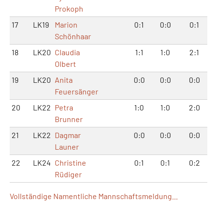
Prokoph
17
LK19
Marion
0:1
0:0
0:1
Schönhaar
18
LK20
Claudia
1:1
1:0
2:1
Olbert
19
LK20
Anita
0:0
0:0
0:0
Feuersänger
20
LK22
Petra
1:0
1:0
2:0
Brunner
21
LK22
Dagmar
0:0
0:0
0:0
Launer
22
LK24
Christine
0:1
0:1
0:2
Rüdiger
Vollständige Namentliche Mannschaftsmeldung...