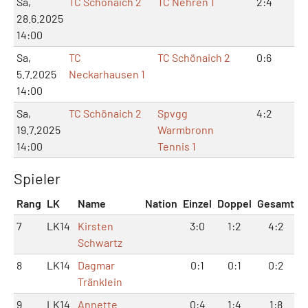
Sa,
TC Schönaich 2
TC Nehren 1
2:4
4:
28.6.2025
14:00
Sa,
TC
TC Schönaich 2
0:6
0:
5.7.2025
Neckarhausen 1
14:00
Sa,
TC Schönaich 2
Spvgg
4:2
9:
19.7.2025
Warmbronn
14:00
Tennis 1
Spieler
Rang
LK
Name
Nation
Einzel
Doppel
Gesamt
7
LK14
Kirsten
3:0
1:2
4:2
Schwartz
8
LK14
Dagmar
0:1
0:1
0:2
Tränklein
9
LK14
Annette
0:4
1:4
1:8