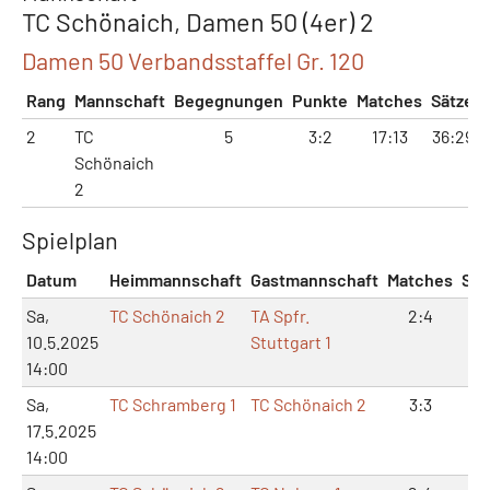
TC Schönaich, Damen 50 (4er) 2
Damen 50 Verbandsstaffel Gr. 120
Rang
Mannschaft
Begegnungen
Punkte
Matches
Sätze
2
TC
5
3:2
17:13
36:29
Schönaich
2
Spielplan
Datum
Heimmannschaft
Gastmannschaft
Matches
Sät
Sa,
TC Schönaich 2
TA Spfr.
2:4
4:
10.5.2025
Stuttgart 1
14:00
Sa,
TC Schramberg 1
TC Schönaich 2
3:3
7:
17.5.2025
14:00