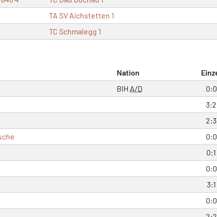
TA SV Aichstetten 1
TC Schmalegg 1
Nation
Einz
BIH
A/D
0:0
3:2
2:3
sche
0:0
0:1
0:0
3:1
0:0
2:2