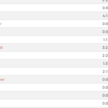
0:0
4:1
r
0:0
0:0
1:1
li
3:2
2:2
1:3
2:1
ner
0:0
0:0
0:0
0:0