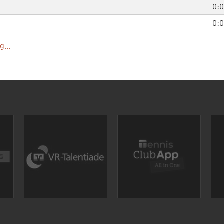
0:0
0:0
...