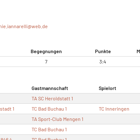
nie.iannarelli@
web.de
Begegnungen
Punkte
M
7
3:4
Gastmannschaft
Spielort
TA SC Heroldstatt 1
stadt 1
TC Bad Buchau 1
TC Inneringen
TA Sport-Club Mengen 1
TC Bad Buchau 1
1846 4
TC Bad Buchau 1