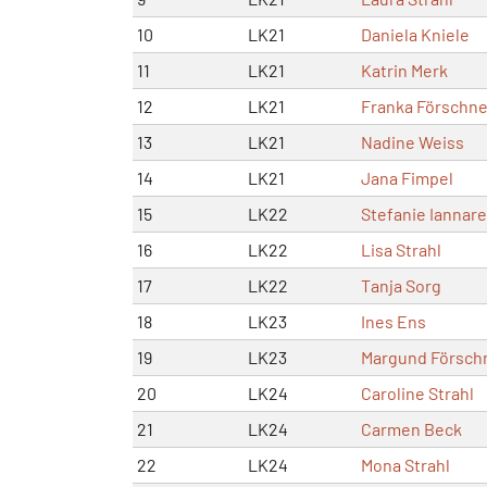
10
LK21
Daniela Kniele
11
LK21
Katrin Merk
12
LK21
Franka Förschne
13
LK21
Nadine Weiss
14
LK21
Jana Fimpel
15
LK22
Stefanie Iannarel
16
LK22
Lisa Strahl
17
LK22
Tanja Sorg
18
LK23
Ines Ens
19
LK23
Margund Försch
20
LK24
Caroline Strahl
21
LK24
Carmen Beck
22
LK24
Mona Strahl