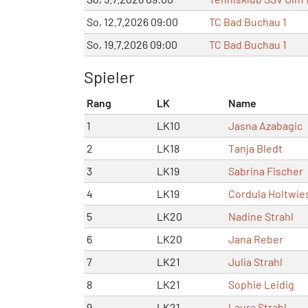
So, 12.7.2026 09:00
TC Bad Buchau 1
So, 19.7.2026 09:00
TC Bad Buchau 1
Spieler
Rang
LK
Name
1
LK10
Jasna Azabagic
2
LK18
Tanja Bledt
3
LK19
Sabrina Fischer
4
LK19
Cordula Holtwie
5
LK20
Nadine Strahl
6
LK20
Jana Reber
7
LK21
Julia Strahl
8
LK21
Sophie Leidig
9
LK21
Laura Strahl