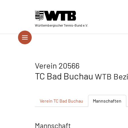
Skip to main navigation
Springe zum Seiteninhalt
Skip to page footer
Württembergischer Tennis-Bund e.V.
Verein 20566
TC Bad Buchau
WTB Bezi
Verein
TC Bad Buchau
Mannschaften
Mannschaft