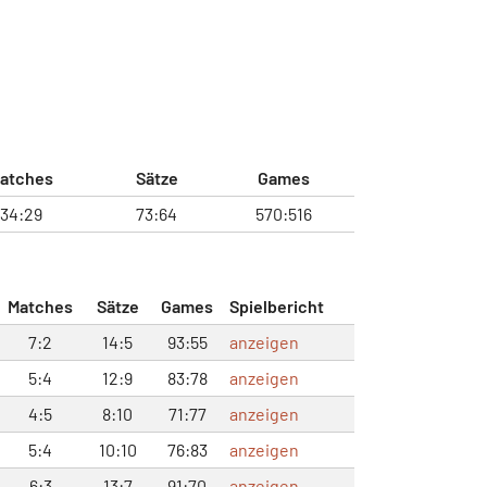
atches
Sätze
Games
34:29
73:64
570:516
Matches
Sätze
Games
Spielbericht
7:2
14:5
93:55
anzeigen
5:4
12:9
83:78
anzeigen
4:5
8:10
71:77
anzeigen
5:4
10:10
76:83
anzeigen
6:3
13:7
91:70
anzeigen