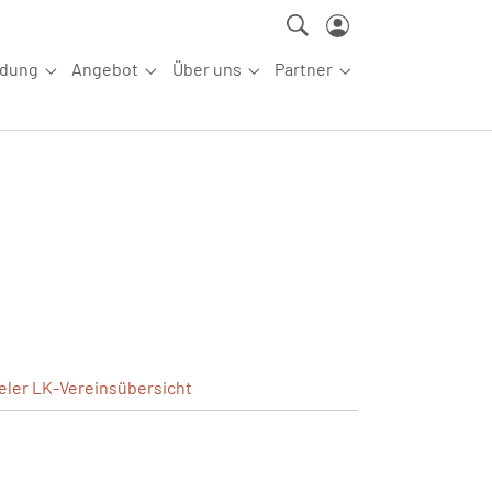
ldung
Angebot
Über uns
Partner
ettkampfsport"
Submenu for "Aus-/Fortbildung"
Submenu for "Angebot"
Submenu for "Über uns"
Submenu for "Partn
eler
LK-Vereinsübersicht