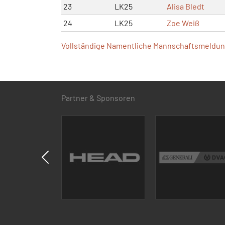
23
LK25
Alisa Bledt
24
LK25
Zoe Weiß
Vollständige Namentliche Mannschaftsmeldung
Partner & Sponsoren