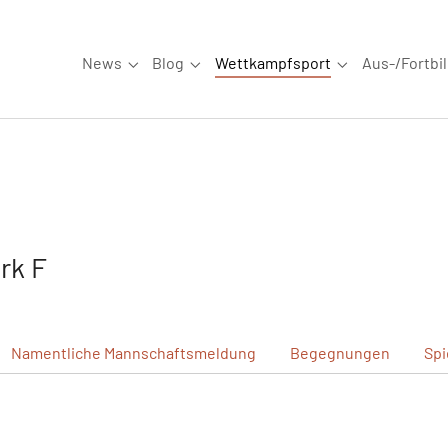
News
Blog
Wettkampfsport
Aus-/Fortbi
Submenu for "News"
Submenu for "Blog"
Submenu for "W
rk F
Namentliche
Mannschaftsmeldung
Begegnungen
Spi