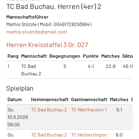
TC Bad Buchau, Herren (4er) 2
Mannschaftsführer
Mathis Stützle | Mobil: 00491728293664 |
mathis.stuetzle@
gmail.com
Herren Kreisstaffel 3 Gr. 027
Rang
Mannschaft
Begegnungen
Punkte
Matches
Sätze
1
TC Bad
5
4:1
22:8
46:19
Buchau 2
Spielplan
Datum
Heimmannschaft
Gastmannschaft
Matches
Sät
So,
TC Bad Buchau 2
TC Warthausen 1
5:1
10
10.5.2026
09:00
So,
TC Bad Buchau 2
TC Herbertingen
6:0
12