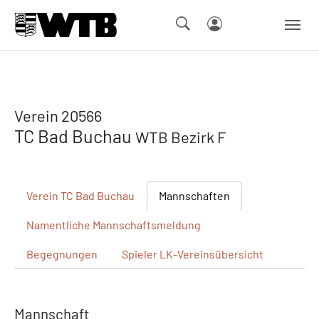
Skip to main navigation
Springe zum Seiteninhalt
Skip to page footer
Verein 20566
TC Bad Buchau
WTB Bezirk F
Verein
TC Bad Buchau
Mannschaften
Namentliche
Mannschaftsmeldung
Begegnungen
Spieler
LK-Vereinsübersicht
Mannschaft