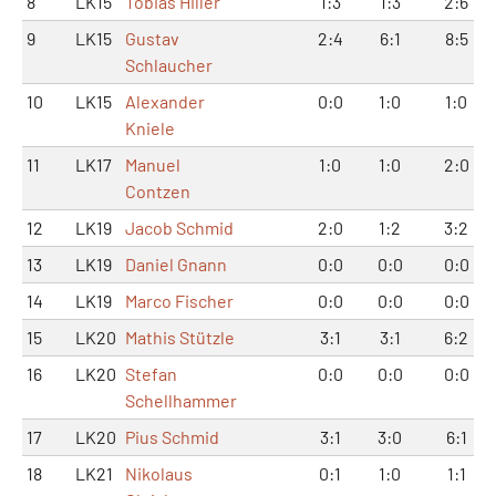
8
LK15
Tobias Hiller
1:3
1:3
2:6
9
LK15
Gustav
2:4
6:1
8:5
Schlaucher
10
LK15
Alexander
0:0
1:0
1:0
Kniele
11
LK17
Manuel
1:0
1:0
2:0
Contzen
12
LK19
Jacob Schmid
2:0
1:2
3:2
13
LK19
Daniel Gnann
0:0
0:0
0:0
14
LK19
Marco Fischer
0:0
0:0
0:0
15
LK20
Mathis Stützle
3:1
3:1
6:2
16
LK20
Stefan
0:0
0:0
0:0
Schellhammer
17
LK20
Pius Schmid
3:1
3:0
6:1
18
LK21
Nikolaus
0:1
1:0
1:1