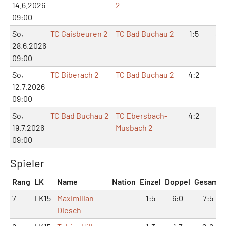
14.6.2026
2
09:00
So,
TC Gaisbeuren 2
TC Bad Buchau 2
1:5
4:
28.6.2026
09:00
So,
TC Biberach 2
TC Bad Buchau 2
4:2
8:
12.7.2026
09:00
So,
TC Bad Buchau 2
TC Ebersbach-
4:2
9:
19.7.2026
Musbach 2
09:00
Spieler
Rang
LK
Name
Nation
Einzel
Doppel
Gesamt
7
LK15
Maximilian
1:5
6:0
7:5
Diesch