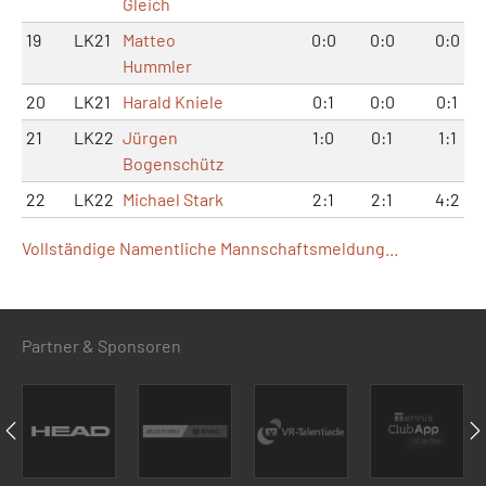
Gleich
19
LK21
Matteo
0:0
0:0
0:0
Hummler
20
LK21
Harald Kniele
0:1
0:0
0:1
21
LK22
Jürgen
1:0
0:1
1:1
Bogenschütz
22
LK22
Michael Stark
2:1
2:1
4:2
Vollständige Namentliche Mannschaftsmeldung...
Partner & Sponsoren