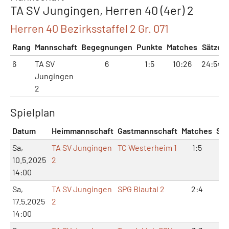
TA SV Jungingen, Herren 40 (4er) 2
Herren 40 Bezirksstaffel 2 Gr. 071
Rang
Mannschaft
Begegnungen
Punkte
Matches
Sätze
6
TA SV
6
1:5
10:26
24:54
Jungingen
2
Spielplan
Datum
Heimmannschaft
Gastmannschaft
Matches
Sät
Sa,
TA SV Jungingen
TC Westerheim 1
1:5
2:
10.5.2025
2
14:00
Sa,
TA SV Jungingen
SPG Blautal 2
2:4
4:
17.5.2025
2
14:00