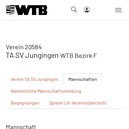
Skip to main navigation
Springe zum Seiteninhalt
Skip to page footer
Verein 20584
TA SV Jungingen
WTB Bezirk F
Verein
TA SV Jungingen
Mannschaften
Namentliche
Mannschaftsmeldung
Begegnungen
Spieler
LK-Vereinsübersicht
Mannschaft