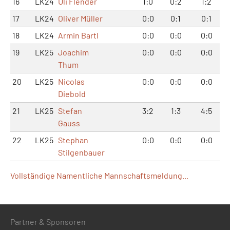
16
LK24
Uli Flender
1:0
0:2
1:2
17
LK24
Oliver Müller
0:0
0:1
0:1
18
LK24
Armin Bartl
0:0
0:0
0:0
19
LK25
Joachim
0:0
0:0
0:0
Thum
20
LK25
Nicolas
0:0
0:0
0:0
Diebold
21
LK25
Stefan
3:2
1:3
4:5
Gauss
22
LK25
Stephan
0:0
0:0
0:0
Stilgenbauer
Vollständige Namentliche Mannschaftsmeldung...
Partner & Sponsoren