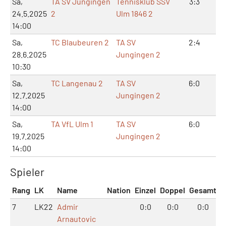
Sa,
TA SV Jungingen
Tennisklub SSV
3:3
6:
24.5.2025
2
Ulm 1846 2
14:00
Sa,
TC Blaubeuren 2
TA SV
2:4
4:
28.6.2025
Jungingen 2
10:30
Sa,
TC Langenau 2
TA SV
6:0
12
12.7.2025
Jungingen 2
14:00
Sa,
TA VfL Ulm 1
TA SV
6:0
12
19.7.2025
Jungingen 2
14:00
Spieler
Rang
LK
Name
Nation
Einzel
Doppel
Gesamt
7
LK22
Admir
0:0
0:0
0:0
Arnautovic