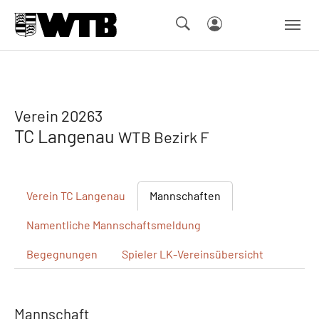
Skip to main navigation
Springe zum Seiteninhalt
Skip to page footer
Verein 20263
TC Langenau
WTB Bezirk F
Verein
TC Langenau
Mannschaften
Namentliche
Mannschaftsmeldung
Begegnungen
Spieler
LK-Vereinsübersicht
Mannschaft