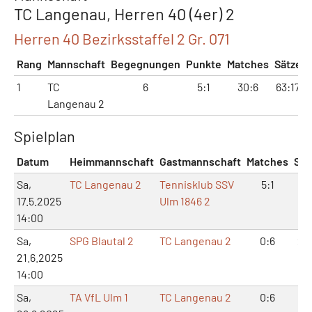
TC Langenau, Herren 40 (4er) 2
Herren 40 Bezirksstaffel 2 Gr. 071
Rang
Mannschaft
Begegnungen
Punkte
Matches
Sätze
1
TC
6
5:1
30:6
63:17
Langenau 2
Spielplan
Datum
Heimmannschaft
Gastmannschaft
Matches
Sät
Sa,
TC Langenau 2
Tennisklub SSV
5:1
11:
17.5.2025
Ulm 1846 2
14:00
Sa,
SPG Blautal 2
TC Langenau 2
0:6
2:
21.6.2025
14:00
Sa,
TA VfL Ulm 1
TC Langenau 2
0:6
0: