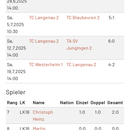
28.6.2025
14:00
Sa,
TC Langenau 2
TC Blaubeuren 2
5:1
11:
5.7.2025
10:30
Sa,
TC Langenau 2
TA SV
6:0
12
12.7.2025
Jungingen 2
14:00
Sa,
TC Westerheim 1
TC Langenau 2
4:2
8:
19.7.2025
14:00
Spieler
Rang
LK
Name
Nation
Einzel
Doppel
Gesamt
7
LK16
Christoph
1:0
1:0
2:0
Heinz
8
LK16
Martin
0:0
0:0
0:0