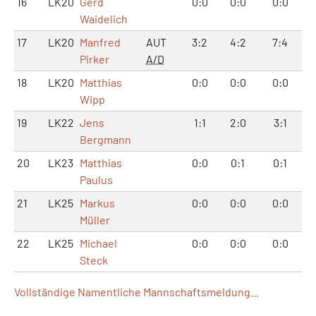
16
LK20
Gerd
0:0
0:0
0:0
Waidelich
17
LK20
Manfred
AUT
3:2
4:2
7:4
Pirker
A/D
18
LK20
Matthias
0:0
0:0
0:0
Wipp
19
LK22
Jens
1:1
2:0
3:1
Bergmann
20
LK23
Matthias
0:0
0:1
0:1
Paulus
21
LK25
Markus
0:0
0:0
0:0
Müller
22
LK25
Michael
0:0
0:0
0:0
Steck
Vollständige Namentliche Mannschaftsmeldung...