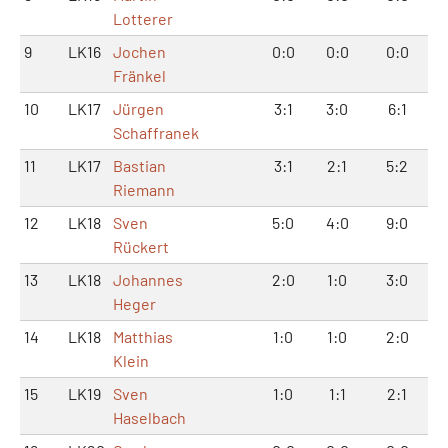
Lotterer
9
LK16
Jochen
0:0
0:0
0:0
Fränkel
10
LK17
Jürgen
3:1
3:0
6:1
Schaffranek
11
LK17
Bastian
3:1
2:1
5:2
Riemann
12
LK18
Sven
5:0
4:0
9:0
Rückert
13
LK18
Johannes
2:0
1:0
3:0
Heger
14
LK18
Matthias
1:0
1:0
2:0
Klein
15
LK19
Sven
1:0
1:1
2:1
Haselbach