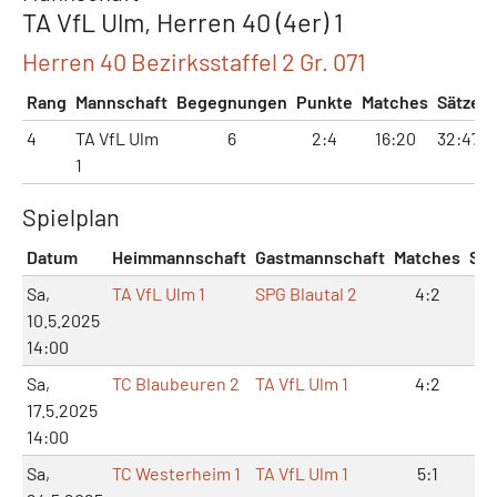
TA VfL Ulm, Herren 40 (4er) 1
Herren 40 Bezirksstaffel 2 Gr. 071
Rang
Mannschaft
Begegnungen
Punkte
Matches
Sätze
4
TA VfL Ulm
6
2:4
16:20
32:47
1
Spielplan
Datum
Heimmannschaft
Gastmannschaft
Matches
Sät
Sa,
TA VfL Ulm 1
SPG Blautal 2
4:2
8:
10.5.2025
14:00
Sa,
TC Blaubeuren 2
TA VfL Ulm 1
4:2
9:
17.5.2025
14:00
Sa,
TC Westerheim 1
TA VfL Ulm 1
5:1
10