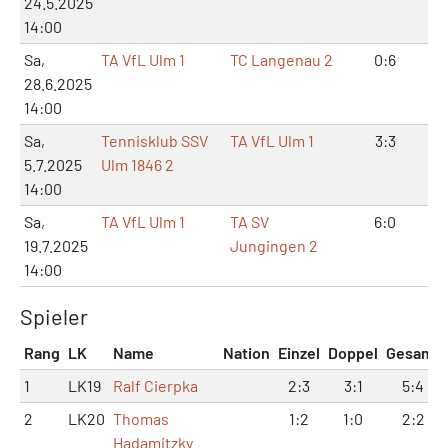
24.5.2025
14:00
Sa,
TA VfL Ulm 1
TC Langenau 2
0:6
0:
28.6.2025
14:00
Sa,
Tennisklub SSV
TA VfL Ulm 1
3:3
8:
5.7.2025
Ulm 1846 2
14:00
Sa,
TA VfL Ulm 1
TA SV
6:0
12
19.7.2025
Jungingen 2
14:00
Spieler
Rang
LK
Name
Nation
Einzel
Doppel
Gesamt
1
LK19
Ralf Cierpka
2:3
3:1
5:4
2
LK20
Thomas
1:2
1:0
2:2
Hadamitzky