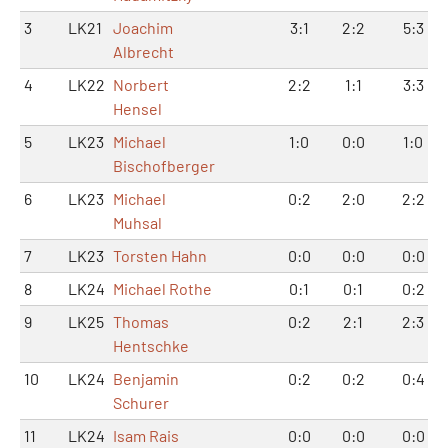
3
LK21
Joachim
3:1
2:2
5:3
Albrecht
4
LK22
Norbert
2:2
1:1
3:3
Hensel
5
LK23
Michael
1:0
0:0
1:0
Bischofberger
6
LK23
Michael
0:2
2:0
2:2
Muhsal
7
LK23
Torsten Hahn
0:0
0:0
0:0
8
LK24
Michael Rothe
0:1
0:1
0:2
9
LK25
Thomas
0:2
2:1
2:3
Hentschke
10
LK24
Benjamin
0:2
0:2
0:4
Schurer
11
LK24
Isam Rais
0:0
0:0
0:0