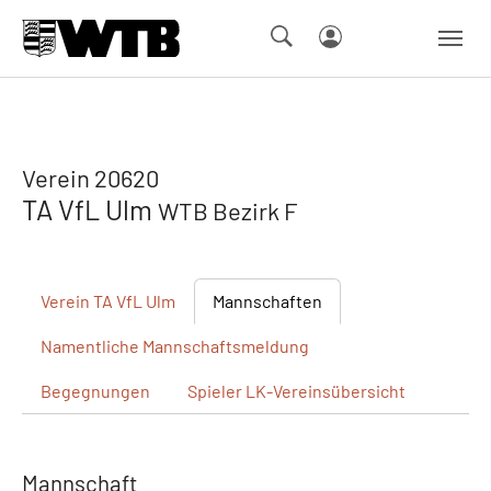
Skip to main navigation
Springe zum Seiteninhalt
Skip to page footer
Verein 20620
TA VfL Ulm
WTB Bezirk F
Verein
TA VfL Ulm
Mannschaften
Namentliche
Mannschaftsmeldung
Begegnungen
Spieler
LK-Vereinsübersicht
Mannschaft