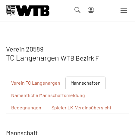
Skip to main navigation
Springe zum Seiteninhalt
Skip to page footer
Verein 20589
TC Langenargen
WTB Bezirk F
Verein
TC Langenargen
Mannschaften
Namentliche
Mannschaftsmeldung
Begegnungen
Spieler
LK-Vereinsübersicht
Mannschaft