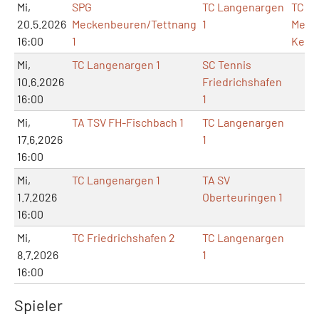
Mi,
SPG
TC Langenargen
TC
20.5.2026
Meckenbeuren/Tettnang
1
Meck
16:00
1
Kehl
Mi,
TC Langenargen 1
SC Tennis
10.6.2026
Friedrichshafen
16:00
1
Mi,
TA TSV FH-Fischbach 1
TC Langenargen
17.6.2026
1
16:00
Mi,
TC Langenargen 1
TA SV
1.7.2026
Oberteuringen 1
16:00
Mi,
TC Friedrichshafen 2
TC Langenargen
8.7.2026
1
16:00
Spieler