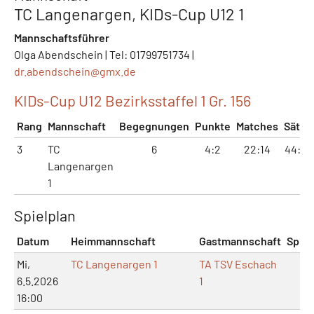
TC Langenargen, KIDs-Cup U12 1
Mannschaftsführer
Olga Abendschein | Tel: 01799751734 |
dr.abendschein@
gmx.de
KIDs-Cup U12 Bezirksstaffel 1 Gr. 156
Rang
Mannschaft
Begegnungen
Punkte
Matches
Sätze
3
TC
6
4:2
22:14
44:31
Langenargen
1
Spielplan
Datum
Heimmannschaft
Gastmannschaft
Spiel
Mi,
TC Langenargen 1
TA TSV Eschach
6.5.2026
1
16:00