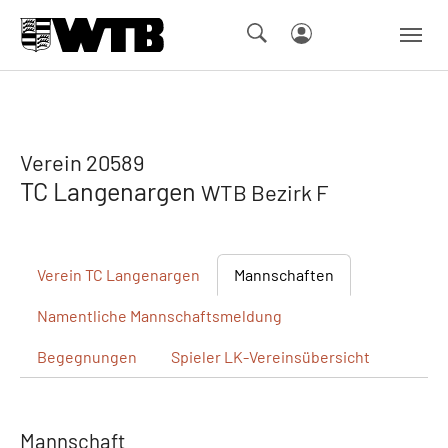
Skip to main navigation
Springe zum Seiteninhalt
Skip to page footer
Verein 20589
TC Langenargen
WTB Bezirk F
Verein
TC Langenargen
Mannschaften
Namentliche
Mannschaftsmeldung
Begegnungen
Spieler
LK-Vereinsübersicht
Mannschaft