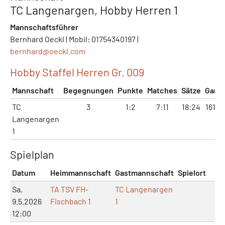
TC Langenargen, Hobby Herren 1
Mannschaftsführer
Bernhard Oeckl | Mobil: 01754340197 |
bernhard@
oeckl.com
Hobby Staffel Herren Gr. 009
Mannschaft
Begegnungen
Punkte
Matches
Sätze
Game
TC
3
1:2
7:11
18:24
161:1
Langenargen
1
Spielplan
Datum
Heimmannschaft
Gastmannschaft
Spielort
Sa,
TA TSV FH-
TC Langenargen
9.5.2026
Fischbach 1
1
12:00