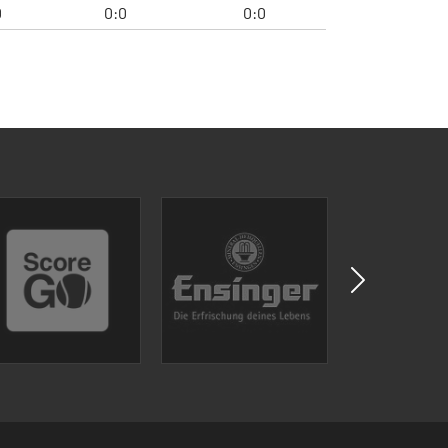
0
0:0
0:0