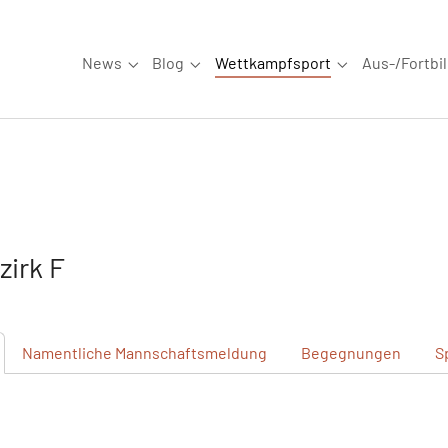
News
Blog
Wettkampfsport
Aus-/Fortbi
Submenu for "News"
Submenu for "Blog"
Submenu for "W
irk F
Namentliche
Mannschaftsmeldung
Begegnungen
S