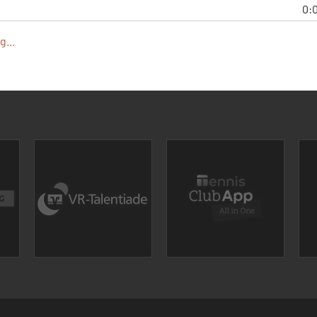
0:
...