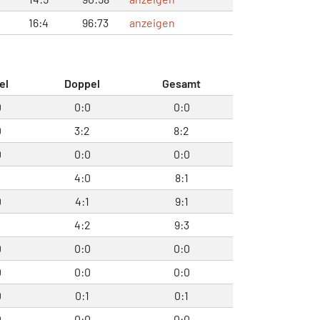
16:4
96:73
anzeigen
el
Doppel
Gesamt
0
0:0
0:0
0
3:2
8:2
0
0:0
0:0
1
4:0
8:1
0
4:1
9:1
4:2
9:3
0
0:0
0:0
0
0:0
0:0
0
0:1
0:1
0
0:0
0:0