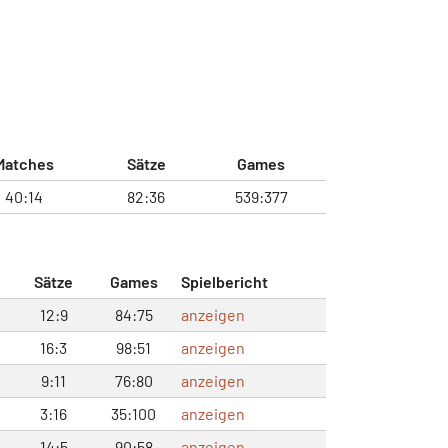
Matches
Sätze
Games
40:14
82:36
539:377
Sätze
Games
Spielbericht
12:9
84:75
anzeigen
16:3
98:51
anzeigen
9:11
76:80
anzeigen
3:16
35:100
anzeigen
14:5
90:58
anzeigen