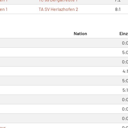
en 1
TA SV Herlazhofen 2
8:1
Nation
Einz
0:
5:
0:
4:
5:
5:1
0:
0:
0:
ayr
0: