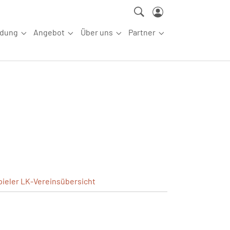
ldung
Angebot
Über uns
Partner
ettkampfsport"
Submenu for "Aus-/Fortbildung"
Submenu for "Angebot"
Submenu for "Über uns"
Submenu for "Partn
pieler
LK-Vereinsübersicht