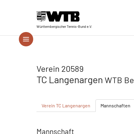
Skip to main navigation
Springe zum Seiteninhalt
Skip to page footer
Württembergischer Tennis-Bund e.V.
Verein 20589
TC Langenargen
WTB Bez
Verein
TC Langenargen
Mannschaften
Mannschaft