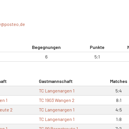
y@
posteo.de
Begegnungen
Punkte
6
5:1
aft
Gastmannschaft
Matches
TC Langenargen 1
5:4
en 1
TC 1903 Wangen 2
8:1
reute 2
TC Langenargen 1
4:5
TC Langenargen 1
1:8
en 1
TC 99 Bergatreute 1
7:2