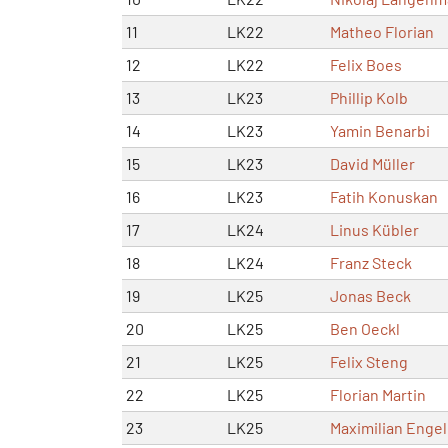
11
LK22
Matheo Florian
12
LK22
Felix Boes
13
LK23
Phillip Kolb
14
LK23
Yamin Benarbi
15
LK23
David Müller
16
LK23
Fatih Konuskan
17
LK24
Linus Kübler
18
LK24
Franz Steck
19
LK25
Jonas Beck
20
LK25
Ben Oeckl
21
LK25
Felix Steng
22
LK25
Florian Martin
23
LK25
Maximilian Enge