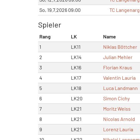
So, 19.7.2026 09:00
TC Langenarg
Spieler
Rang
LK
Name
1
LK11
Niklas Böttcher
2
LK14
Julian Mehler
3
LK16
Florian Kraus
4
LK17
Valentin Lauria
5
LK18
Luca Landmann
6
LK20
Simon Cichy
7
LK21
Moritz Weiss
8
LK21
Nicolas Arnold
9
LK21
Lorenz Lauria
10
LK22
Nikolaj Langenm