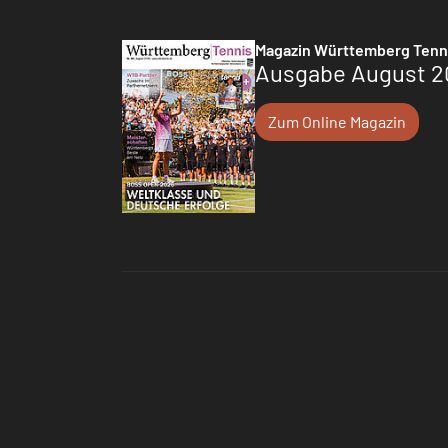
Magazin Württemberg Tenn
Ausgabe August 2
Zum Online Magazin