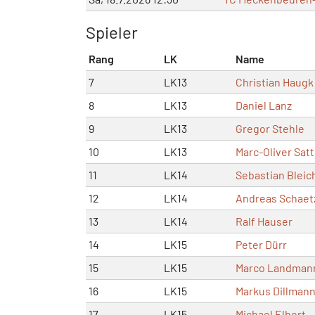
Spieler
Rang
LK
Name
7
LK13
Christian Haugk
8
LK13
Daniel Lanz
9
LK13
Gregor Stehle
10
LK13
Marc-Oliver Satt
11
LK14
Sebastian Bleic
12
LK14
Andreas Schaet
13
LK14
Ralf Hauser
14
LK15
Peter Dürr
15
LK15
Marco Landman
16
LK15
Markus Dillman
17
LK15
Michael Elbert