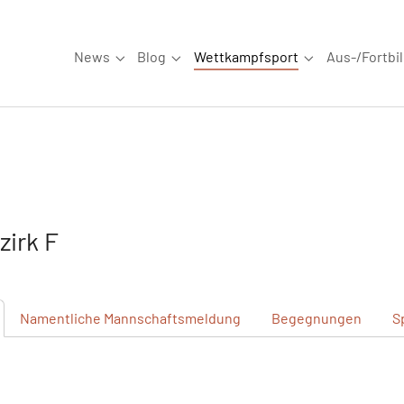
News
Blog
Wettkampfsport
Aus-/Fortbi
Submenu for "News"
Submenu for "Blog"
Submenu for "W
irk F
Namentliche
Mannschaftsmeldung
Begegnungen
S