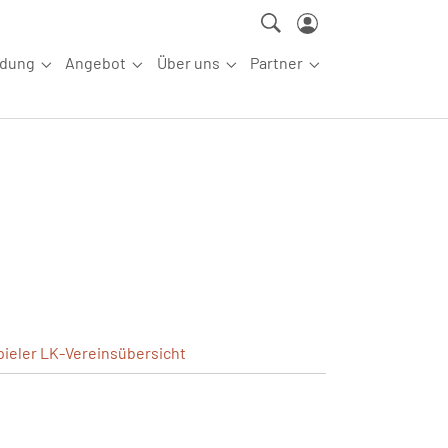
ldung
Angebot
Über uns
Partner
ettkampfsport"
Submenu for "Aus-/Fortbildung"
Submenu for "Angebot"
Submenu for "Über uns"
Submenu for "Partn
pieler
LK-Vereinsübersicht