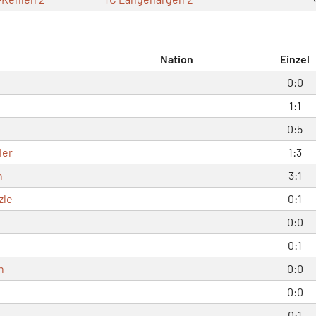
Nation
Einzel
0:0
1:1
0:5
ler
1:3
h
3:1
zle
0:1
0:0
0:1
n
0:0
n
0:0
0:1