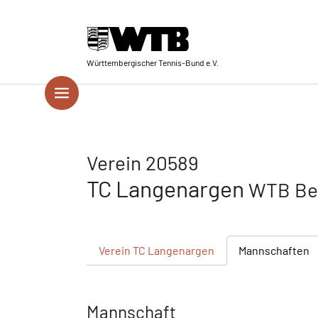
Skip to main navigation
Springe zum Seiteninhalt
Skip to page footer
Württembergischer Tennis-Bund e.V.
Verein 20589
TC Langenargen
WTB Bez
Verein
TC Langenargen
Mannschaften
Mannschaft