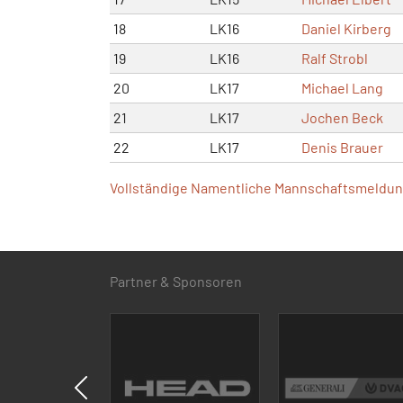
18
LK16
Daniel Kirberg
19
LK16
Ralf Strobl
20
LK17
Michael Lang
21
LK17
Jochen Beck
22
LK17
Denis Brauer
Vollständige Namentliche Mannschaftsmeldung
Partner & Sponsoren