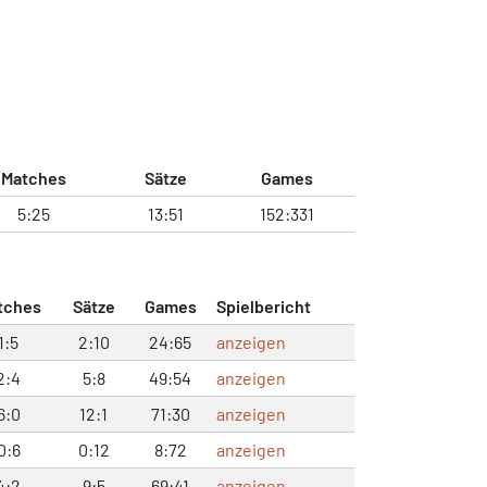
Matches
Sätze
Games
5:25
13:51
152:331
tches
Sätze
Games
Spielbericht
1:5
2:10
24:65
anzeigen
2:4
5:8
49:54
anzeigen
6:0
12:1
71:30
anzeigen
0:6
0:12
8:72
anzeigen
4:2
9:5
69:41
anzeigen