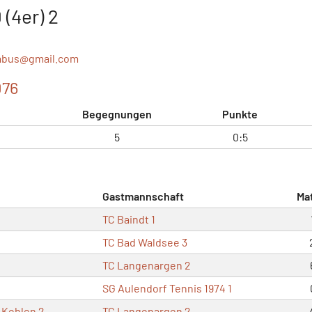
(4er) 2
abus@
gmail.com
076
Begegnungen
Punkte
5
0:5
Gastmannschaft
Ma
TC Baindt 1
TC Bad Waldsee 3
TC Langenargen 2
SG Aulendorf Tennis 1974 1
Kehlen 2
TC Langenargen 2