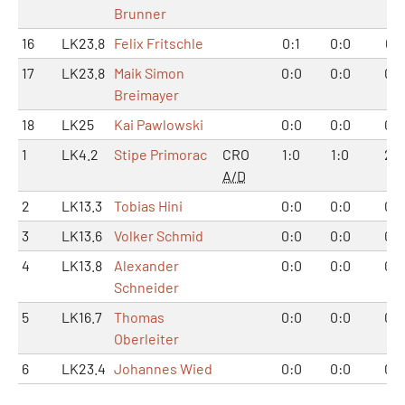
Brunner
16
LK23.8
Felix Fritschle
0:1
0:0
0:1
17
LK23.8
Maik Simon
0:0
0:0
0:0
Breimayer
18
LK25
Kai Pawlowski
0:0
0:0
0:0
1
LK4.2
Stipe Primorac
CRO
1:0
1:0
2:0
A/D
2
LK13.3
Tobias Hini
0:0
0:0
0:0
3
LK13.6
Volker Schmid
0:0
0:0
0:0
4
LK13.8
Alexander
0:0
0:0
0:0
Schneider
5
LK16.7
Thomas
0:0
0:0
0:0
Oberleiter
6
LK23.4
Johannes Wied
0:0
0:0
0:0