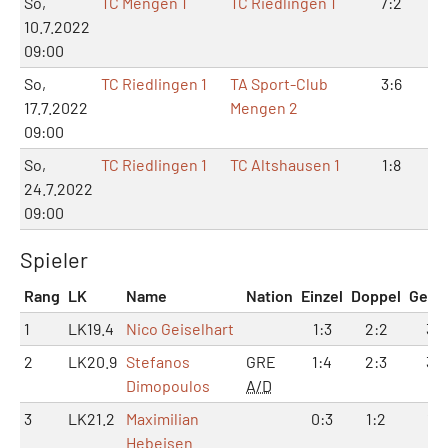
So,
TC Mengen 1
TC Riedlingen 1
7:2
1
10.7.2022
09:00
So,
TC Riedlingen 1
TA Sport-Club
3:6
7
17.7.2022
Mengen 2
09:00
So,
TC Riedlingen 1
TC Altshausen 1
1:8
3
24.7.2022
09:00
Spieler
Rang
LK
Name
Nation
Einzel
Doppel
Gesa
1
LK19.4
Nico Geiselhart
1:3
2:2
3:5
2
LK20.9
Stefanos
GRE
1:4
2:3
3:7
Dimopoulos
A/D
3
LK21.2
Maximilian
0:3
1:2
1:5
Hebeisen