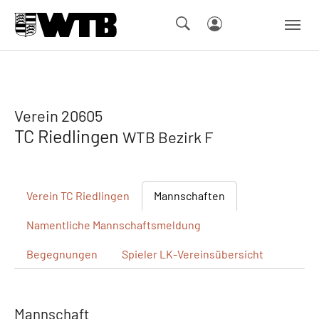
Skip to main navigation
Springe zum Seiteninhalt
Skip to page footer
Verein 20605
TC Riedlingen
WTB Bezirk F
Verein
TC Riedlingen
Mannschaften
Namentliche
Mannschaftsmeldung
Begegnungen
Spieler
LK-Vereinsübersicht
Mannschaft