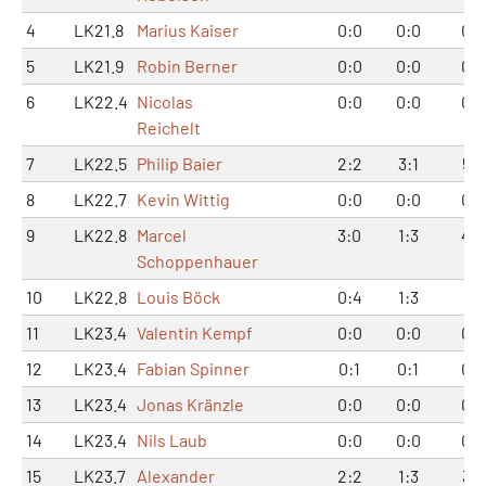
4
LK21.8
Marius Kaiser
0:0
0:0
0:0
5
LK21.9
Robin Berner
0:0
0:0
0:0
6
LK22.4
Nicolas
0:0
0:0
0:0
Reichelt
7
LK22.5
Philip Baier
2:2
3:1
5:3
8
LK22.7
Kevin Wittig
0:0
0:0
0:0
9
LK22.8
Marcel
3:0
1:3
4:3
Schoppenhauer
10
LK22.8
Louis Böck
0:4
1:3
1:7
11
LK23.4
Valentin Kempf
0:0
0:0
0:0
12
LK23.4
Fabian Spinner
0:1
0:1
0:2
13
LK23.4
Jonas Kränzle
0:0
0:0
0:0
14
LK23.4
Nils Laub
0:0
0:0
0:0
15
LK23.7
Alexander
2:2
1:3
3:5