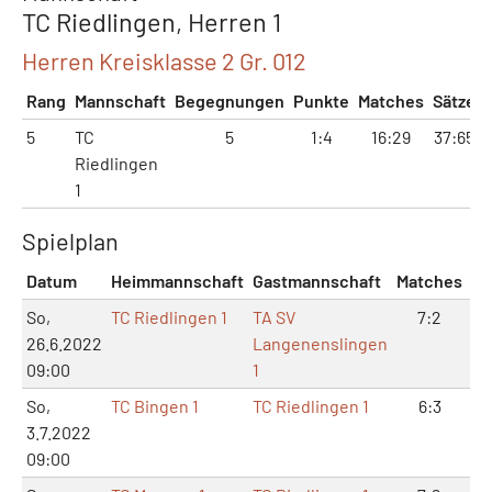
TC Riedlingen, Herren 1
Herren Kreisklasse 2 Gr. 012
Rang
Mannschaft
Begegnungen
Punkte
Matches
Sätze
5
TC
5
1:4
16:29
37:65
Riedlingen
1
Spielplan
Datum
Heimmannschaft
Gastmannschaft
Matches
Sä
So,
TC Riedlingen 1
TA SV
7:2
1
26.6.2022
Langenenslingen
09:00
1
So,
TC Bingen 1
TC Riedlingen 1
6:3
1
3.7.2022
09:00