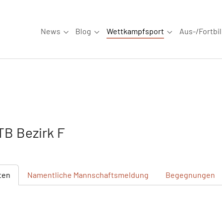
News
Blog
Wettkampfsport
Aus-/Fortbi
Submenu for "News"
Submenu for "Blog"
Submenu for "W
B Bezirk F
ten
Namentliche
Mannschaftsmeldung
Begegnungen