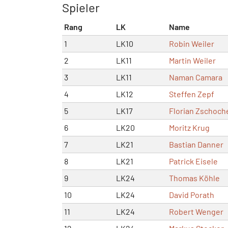
Spieler
Rang
LK
Name
1
LK10
Robin Weiler
2
LK11
Martin Weiler
3
LK11
Naman Camara
4
LK12
Steffen Zepf
5
LK17
Florian Zschoch
6
LK20
Moritz Krug
7
LK21
Bastian Danner
8
LK21
Patrick Eisele
9
LK24
Thomas Köhle
10
LK24
David Porath
11
LK24
Robert Wenger