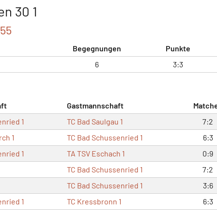
en 30 1
055
Begegnungen
Punkte
6
3:3
ft
Gastmannschaft
Match
nried 1
TC Bad Saulgau 1
7:2
rch 1
TC Bad Schussenried 1
6:3
nried 1
TA TSV Eschach 1
0:9
TC Bad Schussenried 1
7:2
1
TC Bad Schussenried 1
3:6
nried 1
TC Kressbronn 1
6:3