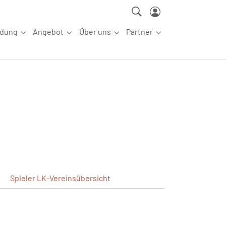
ldung
Angebot
Über uns
Partner
ettkampfsport"
Submenu for "Aus-/Fortbildung"
Submenu for "Angebot"
Submenu for "Über uns"
Submenu for "Partn
Spieler
LK-Vereinsübersicht