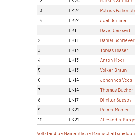
12
LK24
Markus Stocker
13
LK24
Patrick Falkenst
14
LK24
Joel Sommer
1
LK1
David Gaissert
2
LK11
Daniel Schriever
3
LK13
Tobias Blaser
4
LK13
Anton Moor
5
LK13
Volker Braun
6
LK14
Johannes Vees
7
LK14
Thomas Bucher
8
LK17
Dimitar Spasov
9
LK21
Rainer Mahler
10
LK21
Alexander Burg
Vollständige Namentliche Mannschaftsmeldung