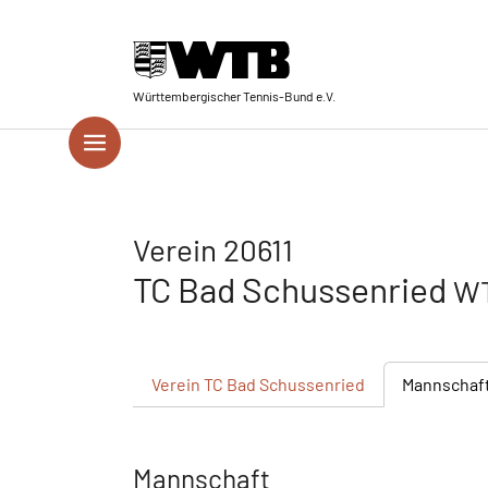
Skip to main navigation
Springe zum Seiteninhalt
Skip to page footer
Württembergischer Tennis-Bund e.V.
Verein 20611
TC Bad Schussenried
WT
Verein
TC Bad Schussenried
Mannschaf
Mannschaft