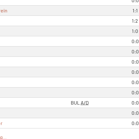
0:0
rein
1:1
1:2
1:0
0:0
0:0
0:0
0:0
0:0
0:0
BUL
A/D
0:0
0:0
er
0:0
...