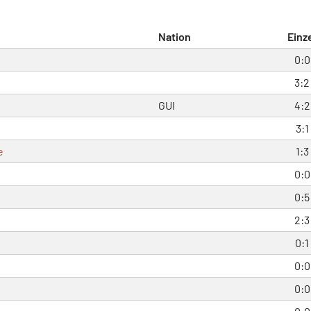
Nation
Einz
0:0
3:2
GUI
4:2
3:1
e
1:3
0:0
0:5
2:3
0:1
0:0
0:0