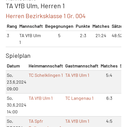
TA VfB Ulm, Herren 1
Herren Bezirksklasse 1 Gr. 004
Rang
Mannschaft
Begegnungen
Punkte
Matches
Sätze
3
TA VfB Ulm
5
2:3
21:24
48:52
1
Spielplan
Datum
Heimmannschaft
Gastmannschaft
Matches
Sät
So,
TC Schelklingen 1
TA VfB Ulm 1
5:4
11
23.6.2024
09:00
So,
TA VfB Ulm 1
TC Langenau 1
6:3
13
30.6.2024
14:00
So,
TA Spfr
TA VfB Ulm 1
4:5
9: