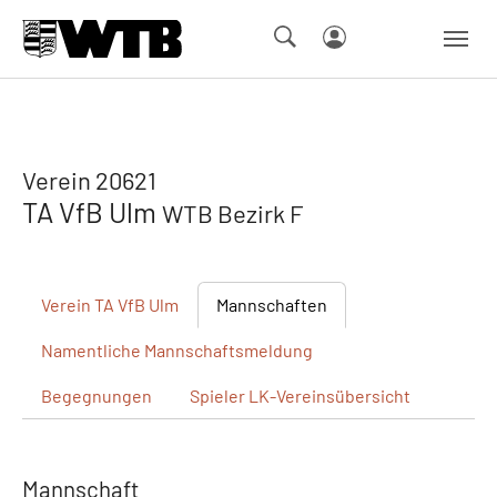
Skip to main navigation
Springe zum Seiteninhalt
Skip to page footer
Verein 20621
TA VfB Ulm
WTB Bezirk F
Verein
TA VfB Ulm
Mannschaften
Namentliche
Mannschaftsmeldung
Begegnungen
Spieler
LK-Vereinsübersicht
Mannschaft