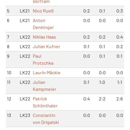
Bertram
5
LK21
Nico Rueß
0:2
0:1
0:3
6
LK21
Anton
0:0
0:0
0:0
Denkinger
7
LK22
Niklas Haas
0:2
0:2
0:4
8
LK22
Julian Kufner
0:1
0:1
0:2
9
LK22
Paul
0:0
0:1
0:1
Protschka
10
LK22
Laurin Mäckle
0:0
0:0
0:0
11
LK22
Julian
0:1
1:0
1:1
Kampmeier
12
LK22
Patrick
0:4
2:2
2:6
Schönthaler
13
LK23
Constantin
0:0
0:0
0:0
von Drigalski