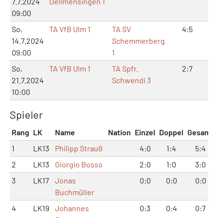
7.7.2024
Dellmensingen 1
09:00
So,
TA VfB Ulm 1
TA SV
4:5
8:
14.7.2024
Schemmerberg
09:00
1
So,
TA VfB Ulm 1
TA Spfr.
2:7
7:
21.7.2024
Schwendi 3
10:00
Spieler
Rang
LK
Name
Nation
Einzel
Doppel
Gesamt
1
LK13
Philipp Strauß
4:0
1:4
5:4
2
LK13
Giorgio Bosso
2:0
1:0
3:0
3
LK17
Jonas
0:0
0:0
0:0
Buchmüller
4
LK19
Johannes
0:3
0:4
0:7