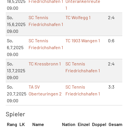
18.5.2025
Friedrichshafen 1
Unterankenreute
09:00
1
So,
SC Tennis
TC Wolfegg 1
2:4
5
15.6.2025
Friedrichshafen 1
09:00
So,
SC Tennis
TC 1903 Wangen 1
0:6
1:
6.7.2025
Friedrichshafen 1
09:00
So,
TC Kressbronn 1
SC Tennis
2:4
5
13.7.2025
Friedrichshafen 1
09:00
So,
TA SV
SC Tennis
3:3
6
20.7.2025
Oberteuringen 2
Friedrichshafen 1
09:00
Spieler
Rang
LK
Name
Nation
Einzel
Doppel
Gesamt