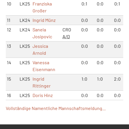
10
LK25
Franziska
0:1
0:0
0:1
Großer
11
LK24
Ingrid Münz
0:0
0:0
0:0
12
LK24
Sanela
CRO
0:0
0:0
0:0
Josipovic
A/D
13
LK25
Jessica
0:0
0:0
0:0
Arnold
14
LK25
Vanessa
0:0
0:0
0:0
Eisenmann
15
LK25
Ingrid
1:0
1:0
2:0
Rittinger
16
LK25
Doris Hinz
0:0
0:0
0:0
Vollständige Namentliche Mannschaftsmeldung...