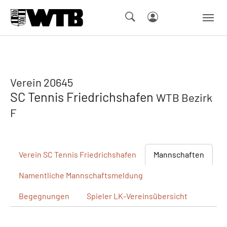
Skip to main navigation
Springe zum Seiteninhalt
Skip to page footer
Verein 20645
SC Tennis Friedrichshafen
WTB Bezirk
F
Verein
SC Tennis Friedrichshafen
Mannschaften
Namentliche
Mannschaftsmeldung
Begegnungen
Spieler
LK-Vereinsübersicht