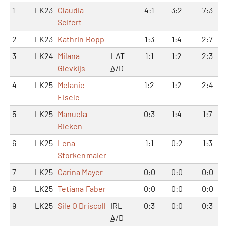
1
LK23
Claudia
4:1
3:2
7:3
Seifert
2
LK23
Kathrin Bopp
1:3
1:4
2:7
3
LK24
Milana
LAT
1:1
1:2
2:3
Glevkijs
A/D
4
LK25
Melanie
1:2
1:2
2:4
Eisele
5
LK25
Manuela
0:3
1:4
1:7
Rieken
6
LK25
Lena
1:1
0:2
1:3
Storkenmaier
7
LK25
Carina Mayer
0:0
0:0
0:0
8
LK25
Tetiana Faber
0:0
0:0
0:0
9
LK25
Sile O Driscoll
IRL
0:3
0:0
0:3
A/D