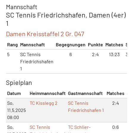
Mannschaft
SC Tennis Friedrichshafen, Damen (4er)
1
Damen Kreisstaffel 2 Gr. 047
Rang
Mannschaft
Begegnungen
Punkte
Matches
Sät
5
SC Tennis
6
2:4
13:23
30:
Friedrichshafen
1
Spielplan
Datum
Heimmannschaft
Gastmannschaft
Matches
Sä
So,
TC Kisslegg 2
SC Tennis
2:4
5:
11.5.2025
Friedrichshafen 1
08:00
So,
SC Tennis
TC Schlier-
0:6
0: