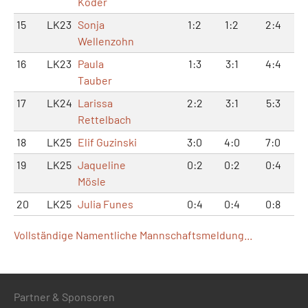
Köder
15
LK23
Sonja
1:2
1:2
2:4
Wellenzohn
16
LK23
Paula
1:3
3:1
4:4
Tauber
17
LK24
Larissa
2:2
3:1
5:3
Rettelbach
18
LK25
Elif Guzinski
3:0
4:0
7:0
19
LK25
Jaqueline
0:2
0:2
0:4
Mösle
20
LK25
Julia Funes
0:4
0:4
0:8
Vollständige Namentliche Mannschaftsmeldung...
Partner & Sponsoren