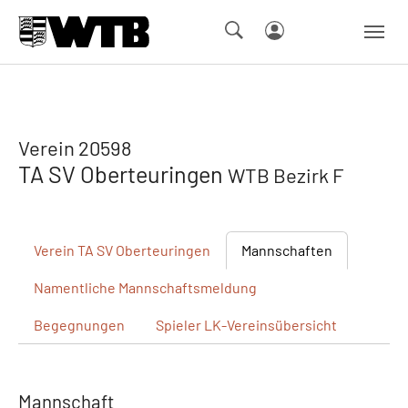
Skip to main navigation
Springe zum Seiteninhalt
Skip to page footer
Verein 20598
TA SV Oberteuringen
WTB Bezirk F
Verein
TA SV Oberteuringen
Mannschaften
Namentliche
Mannschaftsmeldung
Begegnungen
Spieler
LK-Vereinsübersicht
Mannschaft