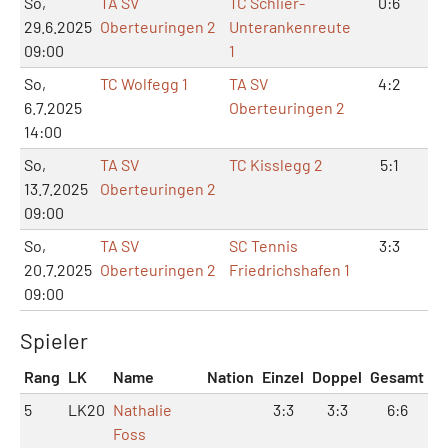
So,
TA SV
TC Schlier-
0:6
0:
29.6.2025
Oberteuringen 2
Unterankenreute
09:00
1
So,
TC Wolfegg 1
TA SV
4:2
9
6.7.2025
Oberteuringen 2
14:00
So,
TA SV
TC Kisslegg 2
5:1
11
13.7.2025
Oberteuringen 2
09:00
So,
TA SV
SC Tennis
3:3
6
20.7.2025
Oberteuringen 2
Friedrichshafen 1
09:00
Spieler
Rang
LK
Name
Nation
Einzel
Doppel
Gesamt
5
LK20
Nathalie
3:3
3:3
6:6
Foss