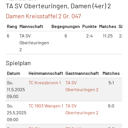
TA SV Oberteuringen, Damen (4er) 2
Damen Kreisstaffel 2 Gr. 047
Rang
Mannschaft
Begegnungen
Punkte
Matches
Sätz
6
TA SV
6
2:4
11:25
23:5
Oberteuringen
2
Spielplan
Datum
Heimmannschaft
Gastmannschaft
Matches
Sä
So,
TC Kressbronn 1
TA SV
5:1
10
11.5.2025
Oberteuringen 2
09:00
So,
TC 1903 Wangen 1
TA SV
6:0
12
25.5.2025
Oberteuringen 2
09:00