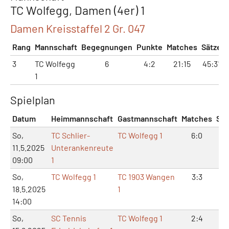
TC Wolfegg, Damen (4er) 1
Damen Kreisstaffel 2 Gr. 047
Rang
Mannschaft
Begegnungen
Punkte
Matches
Sätze
3
TC Wolfegg
6
4:2
21:15
45:31
1
Spielplan
Datum
Heimmannschaft
Gastmannschaft
Matches
Sät
So,
TC Schlier-
TC Wolfegg 1
6:0
12
11.5.2025
Unterankenreute
09:00
1
So,
TC Wolfegg 1
TC 1903 Wangen
3:3
6:
18.5.2025
1
14:00
So,
SC Tennis
TC Wolfegg 1
2:4
5: