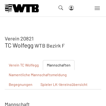
Skip to main navigation
Springe zum Seiteninhalt
Skip to page footer
Verein 20821
TC Wolfegg
WTB Bezirk F
Verein
TC Wolfegg
Mannschaften
Namentliche
Mannschaftsmeldung
Begegnungen
Spieler
LK-Vereinsübersicht
Mannschaft