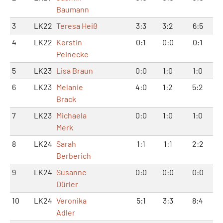
Baumann
3
LK22
Teresa Heiß
3:3
3:2
6:5
4
LK22
Kerstin
0:1
0:0
0:1
Peinecke
5
LK23
Lisa Braun
0:0
1:0
1:0
6
LK23
Melanie
4:0
1:2
5:2
Brack
7
LK23
Michaela
0:0
1:0
1:0
Merk
8
LK24
Sarah
1:1
1:1
2:2
Berberich
9
LK24
Susanne
0:0
0:0
0:0
Dürler
10
LK24
Veronika
5:1
3:3
8:4
Adler