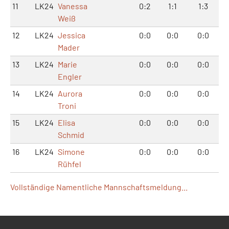
11
LK24
Vanessa
0:2
1:1
1:3
Weiß
12
LK24
Jessica
0:0
0:0
0:0
Mader
13
LK24
Marie
0:0
0:0
0:0
Engler
14
LK24
Aurora
0:0
0:0
0:0
Troni
15
LK24
Elisa
0:0
0:0
0:0
Schmid
16
LK24
Simone
0:0
0:0
0:0
Rühfel
Vollständige Namentliche Mannschaftsmeldung...