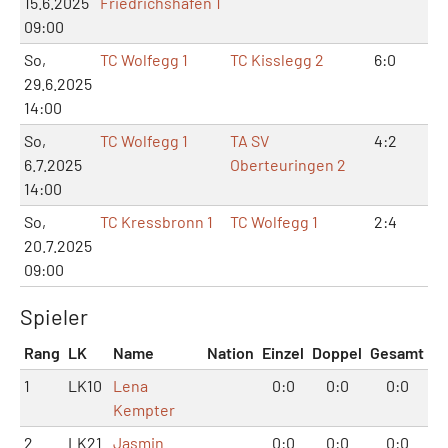
15.6.2025
Friedrichshafen 1
09:00
So,
TC Wolfegg 1
TC Kisslegg 2
6:0
12
29.6.2025
14:00
So,
TC Wolfegg 1
TA SV
4:2
9:
6.7.2025
Oberteuringen 2
14:00
So,
TC Kressbronn 1
TC Wolfegg 1
2:4
4:
20.7.2025
09:00
Spieler
Rang
LK
Name
Nation
Einzel
Doppel
Gesamt
1
LK10
Lena
0:0
0:0
0:0
Kempter
2
LK21
Jasmin
0:0
0:0
0:0