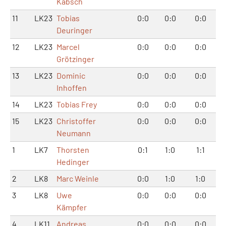
Kabsch
11
LK23
Tobias
0:0
0:0
0:0
Deuringer
12
LK23
Marcel
0:0
0:0
0:0
Grötzinger
13
LK23
Dominic
0:0
0:0
0:0
Inhoffen
14
LK23
Tobias Frey
0:0
0:0
0:0
15
LK23
Christoffer
0:0
0:0
0:0
Neumann
1
LK7
Thorsten
0:1
1:0
1:1
Hedinger
2
LK8
Marc Weinle
0:0
1:0
1:0
3
LK8
Uwe
0:0
0:0
0:0
Kämpfer
4
LK11
Andreas
0:0
0:0
0:0