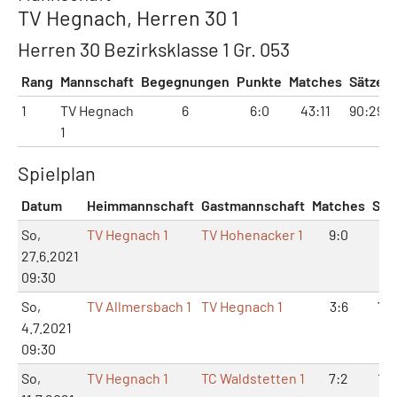
TV Hegnach, Herren 30 1
Herren 30 Bezirksklasse 1 Gr. 053
Rang
Mannschaft
Begegnungen
Punkte
Matches
Sätze
1
TV Hegnach
6
6:0
43:11
90:29
1
Spielplan
Datum
Heimmannschaft
Gastmannschaft
Matches
Sät
So,
TV Hegnach 1
TV Hohenacker 1
9:0
18:
27.6.2021
09:30
So,
TV Allmersbach 1
TV Hegnach 1
3:6
7:1
4.7.2021
09:30
So,
TV Hegnach 1
TC Waldstetten 1
7:2
14: