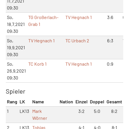
11.7.2021
09:30
So,
TG Großerlach-
TV Hegnach 1
3:6
6:1
18.7.2021
Grab 1
09:30
So,
TV Hegnach 1
TC Urbach 2
6:3
13:
19.9.2021
09:30
So,
TC Korb 1
TV Hegnach 1
0:9
1:1
26.9.2021
09:30
Spieler
Rang
LK
Name
Nation
Einzel
Doppel
Gesamt
1
LK13
Mark
3:2
5:0
8:2
Wörner
2
LK13
Tobias
4:1
4:0
8:1