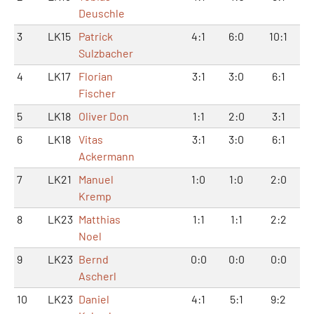
Deuschle
3
LK15
Patrick
4:1
6:0
10:1
Sulzbacher
4
LK17
Florian
3:1
3:0
6:1
Fischer
5
LK18
Oliver Don
1:1
2:0
3:1
6
LK18
Vitas
3:1
3:0
6:1
Ackermann
7
LK21
Manuel
1:0
1:0
2:0
Kremp
8
LK23
Matthias
1:1
1:1
2:2
Noel
9
LK23
Bernd
0:0
0:0
0:0
Ascherl
10
LK23
Daniel
4:1
5:1
9:2