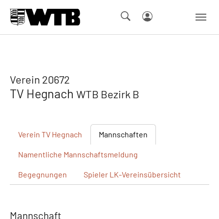
Skip to main navigation
Springe zum Seiteninhalt
Skip to page footer
Verein 20672
TV Hegnach
WTB Bezirk B
Verein
TV Hegnach
Mannschaften
Namentliche
Mannschaftsmeldung
Begegnungen
Spieler
LK-Vereinsübersicht
Mannschaft