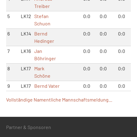
Treiber
5
LK12
Stefan
0:0
0:0
0:0
Schuon
6
LK14
Bernd
0:0
0:0
0:0
Hedinger
7
LK16
Jan
0:0
0:0
0:0
Böhringer
8
LK17
Mark
0:0
0:0
0:0
Schöne
9
LK17
Bernd Vater
0:0
0:0
0:0
Vollständige Namentliche Mannschaftsmeldung...
Partner & Sponsoren