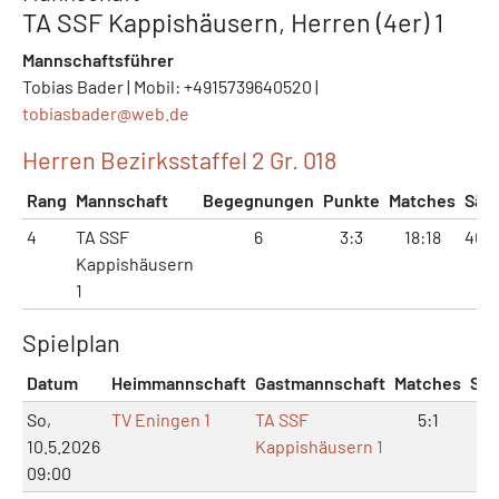
TA SSF Kappishäusern, Herren (4er) 1
Mannschaftsführer
Tobias Bader | Mobil: +4915739640520 |
tobiasbader@
web.de
Herren Bezirksstaffel 2 Gr. 018
Rang
Mannschaft
Begegnungen
Punkte
Matches
Sät
4
TA SSF
6
3:3
18:18
40:
Kappishäusern
1
Spielplan
Datum
Heimmannschaft
Gastmannschaft
Matches
Sät
So,
TV Eningen 1
TA SSF
5:1
10
10.5.2026
Kappishäusern 1
09:00