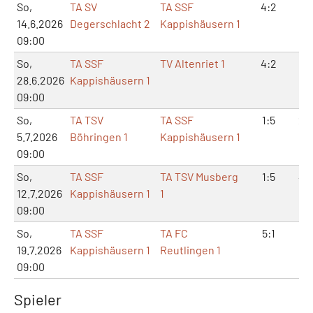
So,
TA SV
TA SSF
4:2
8:
14.6.2026
Degerschlacht 2
Kappishäusern 1
09:00
So,
TA SSF
TV Altenriet 1
4:2
8:
28.6.2026
Kappishäusern 1
09:00
So,
TA TSV
TA SSF
1:5
2:
5.7.2026
Böhringen 1
Kappishäusern 1
09:00
So,
TA SSF
TA TSV Musberg
1:5
4:
12.7.2026
Kappishäusern 1
1
09:00
So,
TA SSF
TA FC
5:1
10
19.7.2026
Kappishäusern 1
Reutlingen 1
09:00
Spieler