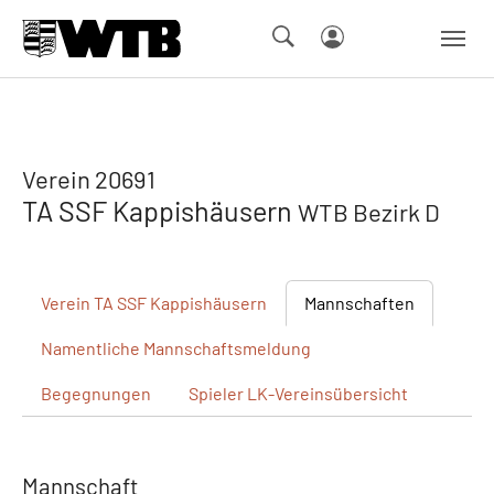
Skip to main navigation
Springe zum Seiteninhalt
Skip to page footer
Verein 20691
TA SSF Kappishäusern
WTB Bezirk D
Verein
TA SSF Kappishäusern
Mannschaften
Namentliche
Mannschaftsmeldung
Begegnungen
Spieler
LK-Vereinsübersicht
Mannschaft