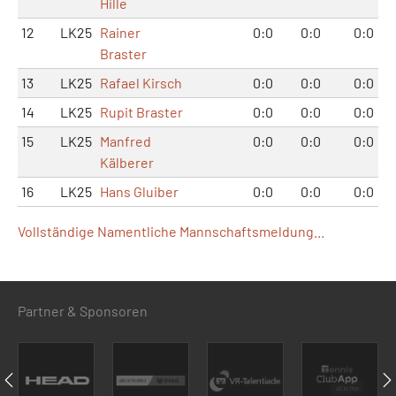
Hille
12
LK25
Rainer
0:0
0:0
0:0
Braster
13
LK25
Rafael Kirsch
0:0
0:0
0:0
14
LK25
Rupit Braster
0:0
0:0
0:0
15
LK25
Manfred
0:0
0:0
0:0
Kälberer
16
LK25
Hans Gluiber
0:0
0:0
0:0
Vollständige Namentliche Mannschaftsmeldung...
Partner & Sponsoren