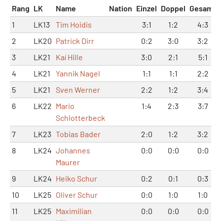
Rang
LK
Name
Nation
Einzel
Doppel
Gesamt
1
LK13
Tim Hoidis
3:1
1:2
4:3
2
LK20
Patrick Dirr
0:2
3:0
3:2
3
LK21
Kaí Hille
3:0
2:1
5:1
4
LK21
Yannik Nagel
1:1
1:1
2:2
5
LK21
Sven Werner
2:2
1:2
3:4
6
LK22
Mario
1:4
2:3
3:7
Schlotterbeck
7
LK23
Tobias Bader
2:0
1:2
3:2
8
LK24
Johannes
0:0
0:0
0:0
Maurer
9
LK24
Heiko Schur
0:2
0:1
0:3
10
LK25
Oliver Schur
0:0
1:0
1:0
11
LK25
Maximilian
0:0
0:0
0:0