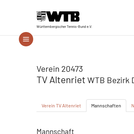
Skip to main navigation
Springe zum Seiteninhalt
Skip to page footer
Württembergischer Tennis-Bund e.V.
Verein 20473
TV Altenriet
WTB Bezirk 
Verein
TV Altenriet
Mannschaften
N
Mannschaft