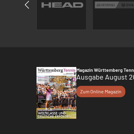
Magazin Württemberg Tenn
Ausgabe August 2
Zum Online Magazin