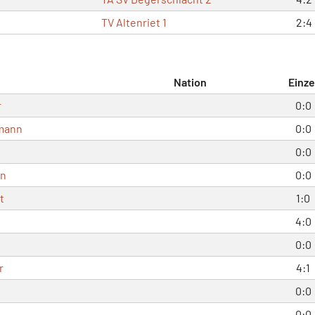
TV Altenriet 1
2:4
Nation
Einze
r
0:0
lmann
0:0
0:0
nn
0:0
t
1:0
4:0
0:0
r
4:1
0:0
0:0