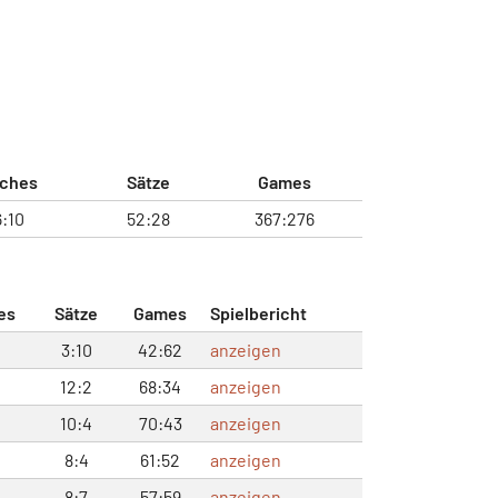
ches
Sätze
Games
:10
52:28
367:276
es
Sätze
Games
Spielbericht
3:10
42:62
anzeigen
12:2
68:34
anzeigen
10:4
70:43
anzeigen
8:4
61:52
anzeigen
8:7
57:59
anzeigen