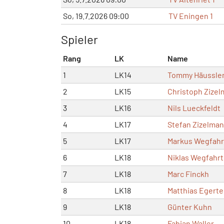
So, 19.7.2026 09:00
TV Eningen 1
Spieler
Rang
LK
Name
1
LK14
Tommy Häussle
2
LK15
Christoph Zize
3
LK16
Nils Lueckfeldt
4
LK17
Stefan Zizelma
5
LK17
Markus Wegfahr
6
LK18
Niklas Wegfahrt
7
LK18
Marc Finckh
8
LK18
Matthias Egerte
9
LK18
Günter Kuhn
10
LK18
Fabian Waller