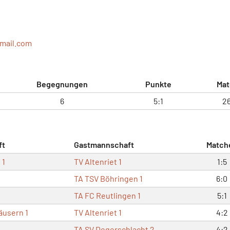
mail.com
Begegnungen
Punkte
Mat
6
5:1
26
ft
Gastmannschaft
Match
 1
TV Altenriet 1
1:5
TA TSV Böhringen 1
6:0
TA FC Reutlingen 1
5:1
äusern 1
TV Altenriet 1
4:2
TA SV Degerschlacht 2
4:2