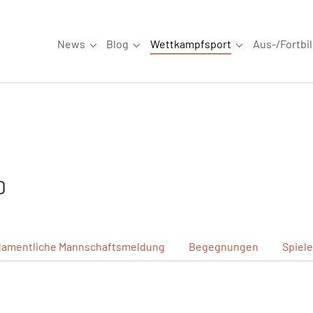
News
Blog
Wettkampfsport
Aus-/Fortbi
Submenu for "News"
Submenu for "Blog"
Submenu for "W
D
amentliche
Mannschaftsmeldung
Begegnungen
Spiel