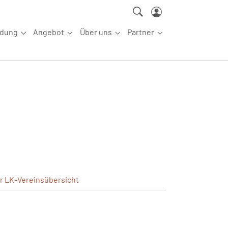
ldung
Angebot
Über uns
Partner
ettkampfsport"
Submenu for "Aus-/Fortbildung"
Submenu for "Angebot"
Submenu for "Über uns"
Submenu for "Partn
er
LK-Vereinsübersicht