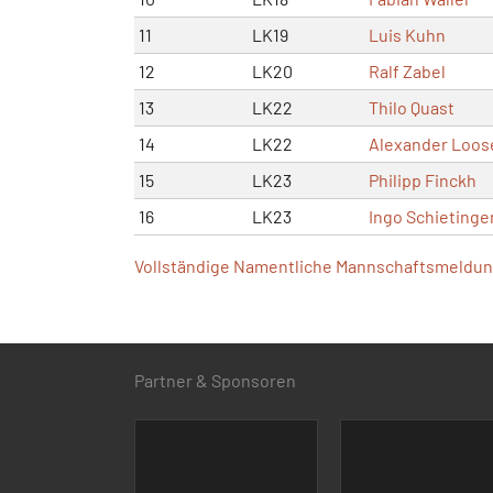
11
LK19
Luis Kuhn
12
LK20
Ralf Zabel
13
LK22
Thilo Quast
14
LK22
Alexander Loos
15
LK23
Philipp Finckh
16
LK23
Ingo Schietinge
Vollständige Namentliche Mannschaftsmeldung
Partner & Sponsoren