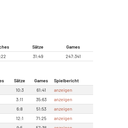
ches
Sätze
Games
:22
31:49
247:341
es
Sätze
Games
Spielbericht
10:3
61:41
anzeigen
3:11
35:63
anzeigen
6:8
51:53
anzeigen
12:1
71:25
anzeigen
9:5
57:36
anzeigen