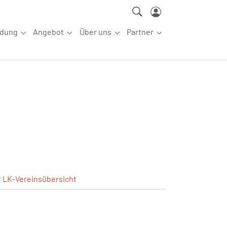
ldung
Angebot
Über uns
Partner
ettkampfsport"
Submenu for "Aus-/Fortbildung"
Submenu for "Angebot"
Submenu for "Über uns"
Submenu for "Partn
r
LK-Vereinsübersicht