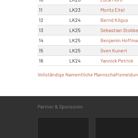
11
LK23
Moritz Eitel
12
LK24
Bernd Kilgus
13
LK25
Sebastian Stobb
14
LK25
Benjamin Hoffm
15
LK25
Sven Kunert
16
LK24
Yannick Petrick
Vollständige Namentliche Mannschaftsmeldung
Partner & Sponsoren