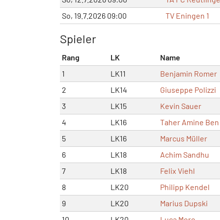
So, 19.7.2026 09:00
TV Eningen 1
Spieler
Rang
LK
Name
1
LK11
Benjamin Romer
2
LK14
Giuseppe Polizzi
3
LK15
Kevin Sauer
4
LK16
Taher Amine Ben
5
LK16
Marcus Müller
6
LK18
Achim Sandhu
7
LK18
Felix Viehl
8
LK20
Philipp Kendel
9
LK20
Marius Dupski
10
LK20
Luca Moro