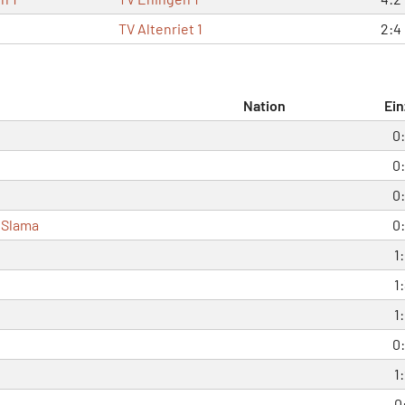
TV Altenriet 1
2:4
Nation
Ein
0
0
0
 Slama
0
1
1
1
0
1
0