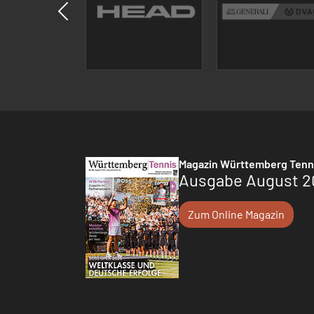
Magazin Württemberg Tenn
Ausgabe August 2
Zum Online Magazin