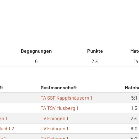
Begegnungen
Punkte
Mat
6
2:4
14
ft
Gastmannschaft
Match
TA SSF Kappishäusern 1
5:1
TA TSV Musberg 1
1:5
en 1
TV Eningen 1
2:4
lacht 2
TV Eningen 1
6:0
n 1
TV Eningen 1
4:2