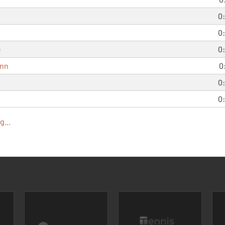
0
0
e
0
ann
0
0
0
...