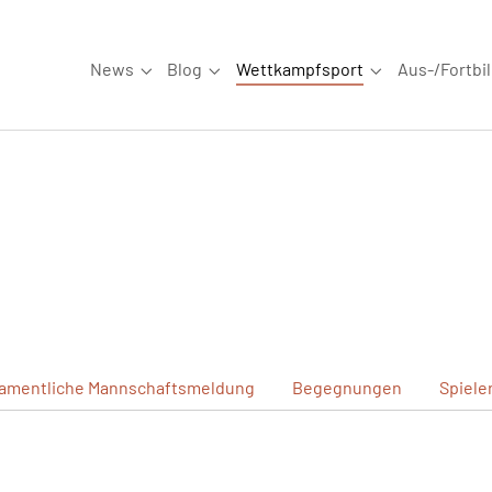
News
Blog
Wettkampfsport
Aus-/Fortbi
Submenu for "News"
Submenu for "Blog"
Submenu for "W
amentliche
Mannschaftsmeldung
Begegnungen
Spiele