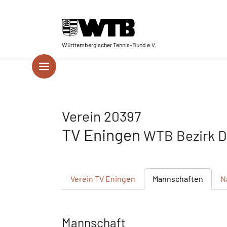
Skip to main navigation
Springe zum Seiteninhalt
Skip to page footer
Württembergischer Tennis-Bund e.V.
Verein 20397
TV Eningen
WTB Bezirk D
Verein
TV Eningen
Mannschaften
N
Mannschaft