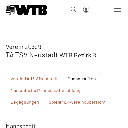
Skip to main navigation
Springe zum Seiteninhalt
Skip to page footer
Verein 20699
TA TSV Neustadt
WTB Bezirk B
Verein
TA TSV Neustadt
Mannschaften
Namentliche
Mannschaftsmeldung
Begegnungen
Spieler
LK-Vereinsübersicht
Mannschaft