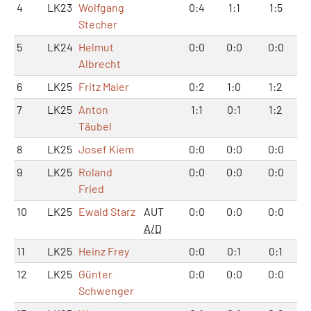
4
LK23
Wolfgang
0:4
1:1
1:5
Stecher
5
LK24
Helmut
0:0
0:0
0:0
Albrecht
6
LK25
Fritz Maier
0:2
1:0
1:2
7
LK25
Anton
1:1
0:1
1:2
Täubel
8
LK25
Josef Kiem
0:0
0:0
0:0
9
LK25
Roland
0:0
0:0
0:0
Fried
10
LK25
Ewald Starz
AUT
0:0
0:0
0:0
A/D
11
LK25
Heinz Frey
0:0
0:1
0:1
12
LK25
Günter
0:0
0:0
0:0
Schwenger