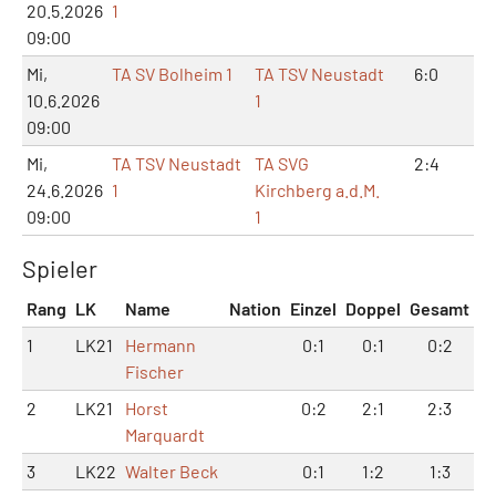
20.5.2026
1
09:00
Mi,
TA SV Bolheim 1
TA TSV Neustadt
6:0
12
10.6.2026
1
09:00
Mi,
TA TSV Neustadt
TA SVG
2:4
5:
24.6.2026
1
Kirchberg a.d.M.
09:00
1
Spieler
Rang
LK
Name
Nation
Einzel
Doppel
Gesamt
1
LK21
Hermann
0:1
0:1
0:2
Fischer
2
LK21
Horst
0:2
2:1
2:3
Marquardt
3
LK22
Walter Beck
0:1
1:2
1:3