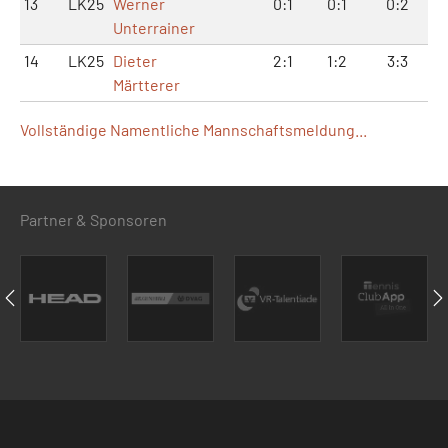
13
LK25
Werner
0:1
0:1
0:2
Unterrainer
14
LK25
Dieter
2:1
1:2
3:3
Märtterer
Vollständige Namentliche Mannschaftsmeldung...
Partner & Sponsoren