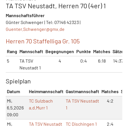
TA TSV Neustadt, Herren 70 (4er) 1
Mannschaftsführer
Günter Schwenger | Tel: 07146 42323 |
Guenter.Schwenger@
gmx.de
Herren 70 Staffelliga Gr. 105
Rang
Mannschaft
Begegnungen
Punkte
Matches
Sätze
5
TA TSV
4
0:4
6:18
14:37
Neustadt 1
Spielplan
Datum
Heimmannschaft
Gastmannschaft
Matches
Sät
Mi,
TC Sulzbach
TA TSV Neustadt
4:2
9:
6.5.2026
a.d.Murr 1
1
09:00
Mi,
TA TSV Neustadt
TC Dischingen 1
2:4
4: