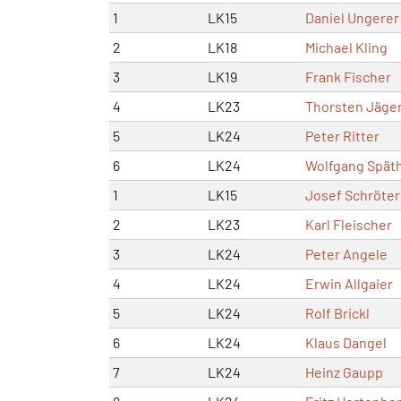
1
LK15
Daniel Ungerer
2
LK18
Michael Kling
3
LK19
Frank Fischer
4
LK23
Thorsten Jäge
5
LK24
Peter Ritter
6
LK24
Wolfgang Spät
1
LK15
Josef Schröter
2
LK23
Karl Fleischer
3
LK24
Peter Angele
4
LK24
Erwin Allgaier
5
LK24
Rolf Brickl
6
LK24
Klaus Dangel
7
LK24
Heinz Gaupp