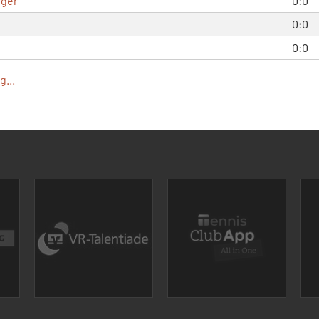
rger
0:0
0:0
0:0
...