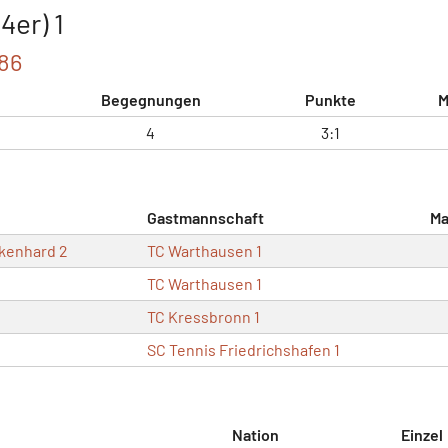
4er) 1
086
Begegnungen
Punkte
M
4
3:1
Gastmannschaft
Ma
kenhard 2
TC Warthausen 1
TC Warthausen 1
TC Kressbronn 1
SC Tennis Friedrichshafen 1
Nation
Einzel