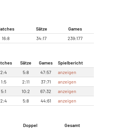
atches
Sätze
Games
16:8
34:17
239:177
tches
Sätze
Games
Spielbericht
2:4
5:8
47:57
anzeigen
1:5
2:11
37:71
anzeigen
5:1
10:2
67:32
anzeigen
2:4
5:8
44:61
anzeigen
Doppel
Gesamt