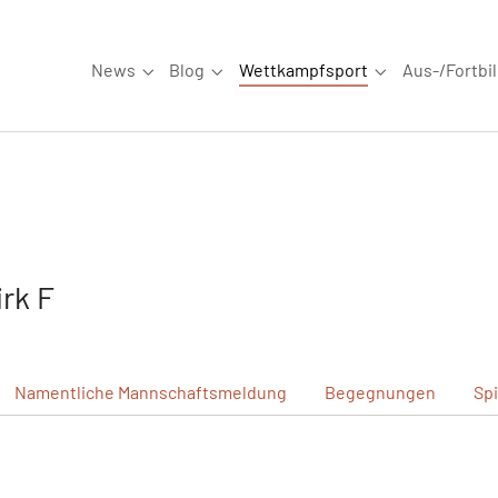
News
Blog
Wettkampfsport
Aus-/Fortbi
Submenu for "News"
Submenu for "Blog"
Submenu for "W
rk F
Namentliche
Mannschaftsmeldung
Begegnungen
Sp