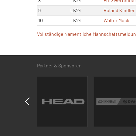
8
LK24
Fritz Hertenbe
9
LK24
Roland Kindler
10
LK24
Walter Mock
Vollständige Namentliche Mannschaftsmeldung
Partner & Sponsoren