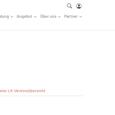
ldung
Angebot
Über uns
Partner
ettkampfsport"
Submenu for "Aus-/Fortbildung"
Submenu for "Angebot"
Submenu for "Über uns"
Submenu for "Partn
ieler
LK-Vereinsübersicht