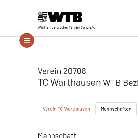
Skip to main navigation
Springe zum Seiteninhalt
Skip to page footer
Württembergischer Tennis-Bund e.V.
Verein 20708
TC Warthausen
WTB Bezi
Verein
TC Warthausen
Mannschaften
Mannschaft