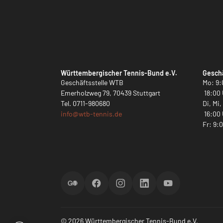
Württembergischer Tennis-Bund e.V.
Geschä
Geschäftsstelle WTB
Mo: 9:
Emerholzweg 79, 70439 Stuttgart
18:00 
Tel.
0711-980680
Di, Mi
info@
wtb-tennis.de
16:00 
Fr: 9:
ScoreGO
Facebook
Instagram
LinkedIn
YouTube
© 2026 Württembergischer Tennis-Bund e.V.