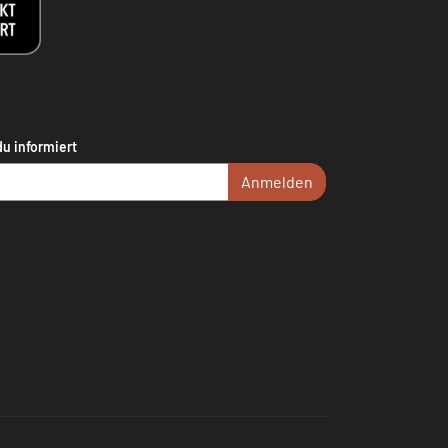
du informiert
Anmelden