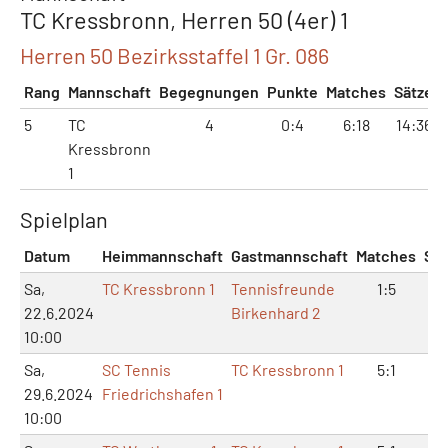
TC Kressbronn, Herren 50 (4er) 1
Herren 50 Bezirksstaffel 1 Gr. 086
Rang
Mannschaft
Begegnungen
Punkte
Matches
Sätze
5
TC
4
0:4
6:18
14:36
Kressbronn
1
Spielplan
Datum
Heimmannschaft
Gastmannschaft
Matches
Sät
Sa,
TC Kressbronn 1
Tennisfreunde
1:5
3:
22.6.2024
Birkenhard 2
10:00
Sa,
SC Tennis
TC Kressbronn 1
5:1
10
29.6.2024
Friedrichshafen 1
10:00