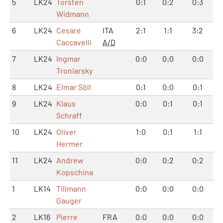
5
LK24
Torsten
0:1
0:2
0:3
Widmann
6
LK24
Cesare
ITA
2:1
1:1
3:2
Caccavelli
A/D
7
LK24
Ingmar
0:0
0:0
0:0
Troniarsky
8
LK24
Elmar Söll
0:1
0:0
0:1
9
LK24
Klaus
0:0
0:1
0:1
Schraff
10
LK24
Oliver
1:0
0:1
1:1
Hermer
11
LK24
Andrew
0:0
0:2
0:2
Kopschina
1
LK14
Tillmann
0:0
0:0
0:0
Gauger
2
LK16
Pierre
FRA
0:0
0:0
0:0