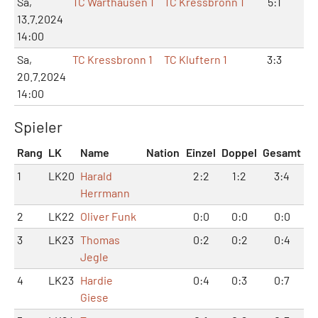
Sa,
TC Warthausen 1
TC Kressbronn 1
5:1
10
13.7.2024
14:00
Sa,
TC Kressbronn 1
TC Kluftern 1
3:3
6:
20.7.2024
14:00
Spieler
Rang
LK
Name
Nation
Einzel
Doppel
Gesamt
1
LK20
Harald
2:2
1:2
3:4
Herrmann
2
LK22
Oliver Funk
0:0
0:0
0:0
3
LK23
Thomas
0:2
0:2
0:4
Jegle
4
LK23
Hardie
0:4
0:3
0:7
Giese