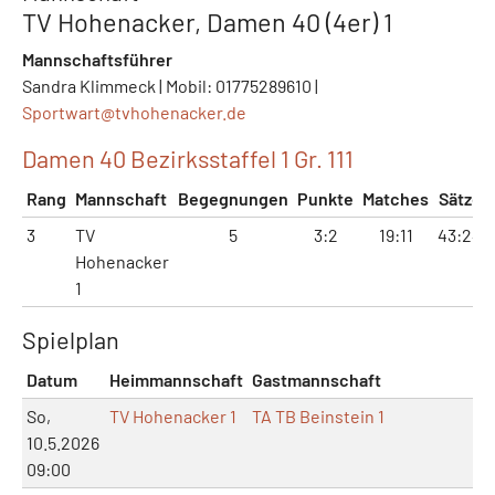
TV Hohenacker, Damen 40 (4er) 1
Mannschaftsführer
Sandra Klimmeck | Mobil: 01775289610 |
Sportwart@
tvhohenacker.de
Damen 40 Bezirksstaffel 1 Gr. 111
Rang
Mannschaft
Begegnungen
Punkte
Matches
Sätze
3
TV
5
3:2
19:11
43:24
Hohenacker
1
Spielplan
Datum
Heimmannschaft
Gastmannschaft
Ma
So,
TV Hohenacker 1
TA TB Beinstein 1
10.5.2026
09:00