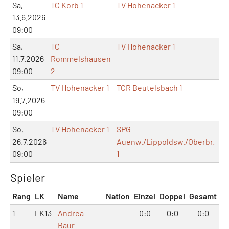
Sa,
TC Korb 1
TV Hohenacker 1
13.6.2026
09:00
Sa,
TC
TV Hohenacker 1
11.7.2026
Rommelshausen
09:00
2
So,
TV Hohenacker 1
TCR Beutelsbach 1
19.7.2026
09:00
So,
TV Hohenacker 1
SPG
26.7.2026
Auenw./Lippoldsw./Oberbr.
09:00
1
Spieler
Rang
LK
Name
Nation
Einzel
Doppel
Gesamt
1
LK13
Andrea
0:0
0:0
0:0
Baur