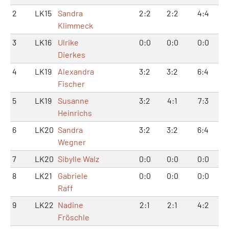
2
LK15
Sandra
2:2
2:2
4:4
Klimmeck
3
LK16
Ulrike
0:0
0:0
0:0
Dierkes
4
LK19
Alexandra
3:2
3:2
6:4
Fischer
5
LK19
Susanne
3:2
4:1
7:3
Heinrichs
6
LK20
Sandra
3:2
3:2
6:4
Wegner
7
LK20
Sibylle Walz
0:0
0:0
0:0
8
LK21
Gabriele
0:0
0:0
0:0
Raff
9
LK22
Nadine
2:1
2:1
4:2
Fröschle