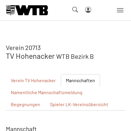
Skip to main navigation
Springe zum Seiteninhalt
Skip to page footer
Verein 20713
TV Hohenacker
WTB Bezirk B
Verein
TV Hohenacker
Mannschaften
Namentliche
Mannschaftsmeldung
Begegnungen
Spieler
LK-Vereinsübersicht
Mannschaft