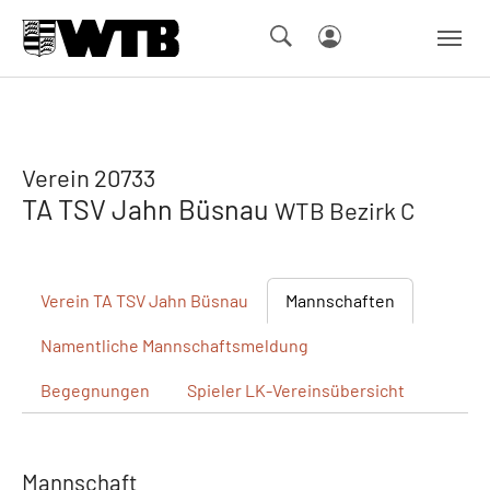
Skip to main navigation
Springe zum Seiteninhalt
Skip to page footer
Verein 20733
TA TSV Jahn Büsnau
WTB Bezirk C
Verein
TA TSV Jahn Büsnau
Mannschaften
Namentliche
Mannschaftsmeldung
Begegnungen
Spieler
LK-Vereinsübersicht
Mannschaft