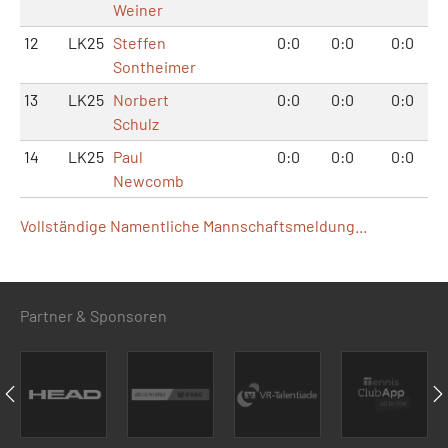
Weiner
12
LK25
Steffen
0:0
0:0
0:0
Sontheimer
13
LK25
Norbert
0:0
0:0
0:0
Schulz
14
LK25
Paul
0:0
0:0
0:0
Newcomb
Vollständige Namentliche Mannschaftsmeldung...
Partner & Sponsoren