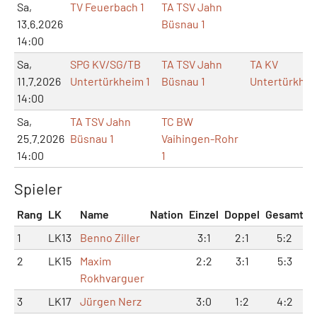
Sa,
TV Feuerbach 1
TA TSV Jahn
13.6.2026
Büsnau 1
14:00
Sa,
SPG KV/SG/TB
TA TSV Jahn
TA KV
11.7.2026
Untertürkheim 1
Büsnau 1
Untertürkhe
14:00
Sa,
TA TSV Jahn
TC BW
25.7.2026
Büsnau 1
Vaihingen-Rohr
14:00
1
Spieler
Rang
LK
Name
Nation
Einzel
Doppel
Gesamt
1
LK13
Benno Ziller
3:1
2:1
5:2
2
LK15
Maxim
2:2
3:1
5:3
Rokhvarguer
3
LK17
Jürgen Nerz
3:0
1:2
4:2