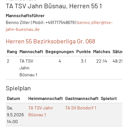
TA TSV Jahn Büsnau, Herren 55 1
Mannschaftsführer
Benno Ziller | Mobil: +491717548679 |
benno.ziller@
tsv-
jahn-buesnau.de
Herren 55 Bezirksoberliga Gr. 068
Rang
Mannschaft
Begegnungen
Punkte
Matches
Sätze
2
TA TSV
4
3:1
22:14
48:29
Jahn
Büsnau 1
Spielplan
Datum
Heimmannschaft
Gastmannschaft
Spielort
Sa,
TA TSV Jahn
TA SV Bondorf 1
9.5.2026
Büsnau 1
14:00