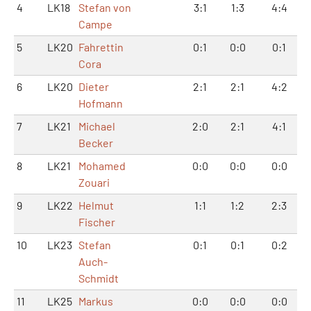
4
LK18
Stefan von
3:1
1:3
4:4
Campe
5
LK20
Fahrettin
0:1
0:0
0:1
Cora
6
LK20
Dieter
2:1
2:1
4:2
Hofmann
7
LK21
Michael
2:0
2:1
4:1
Becker
8
LK21
Mohamed
0:0
0:0
0:0
Zouari
9
LK22
Helmut
1:1
1:2
2:3
Fischer
10
LK23
Stefan
0:1
0:1
0:2
Auch-
Schmidt
11
LK25
Markus
0:0
0:0
0:0