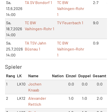
Sa,
TA SV Bondorf 1
TC BW
2:7
4:1
13.6.2026
Vaihingen-Rohr
14:00
1
Sa,
TC BW
TV Feuerbach 1
9:0
18:
18.7.2026
Vaihingen-Rohr 1
14:00
Sa,
TA TSV Jahn
TC BW
0:9
1:1
25.7.2026
Büsnau 1
Vaihingen-Rohr
14:00
1
Spieler
Rang
LK
Name
Nation
Einzel
Doppel
Gesamt
1
LK10
Jochen
0:0
0:0
0:0
Knaab
2
LK12
Alexander
1:0
1:0
2:0
Rettich