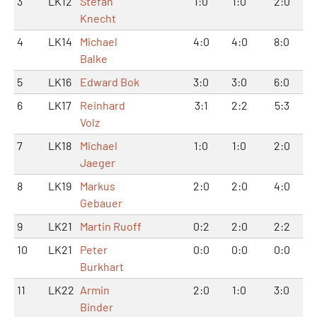
3
LK12
Stefan
1:0
1:0
2:0
Knecht
4
LK14
Michael
4:0
4:0
8:0
Balke
5
LK16
Edward Bok
3:0
3:0
6:0
6
LK17
Reinhard
3:1
2:2
5:3
Volz
7
LK18
Michael
1:0
1:0
2:0
Jaeger
8
LK19
Markus
2:0
2:0
4:0
Gebauer
9
LK21
Martin Ruoff
0:2
2:0
2:2
10
LK21
Peter
0:0
0:0
0:0
Burkhart
11
LK22
Armin
2:0
1:0
3:0
Binder