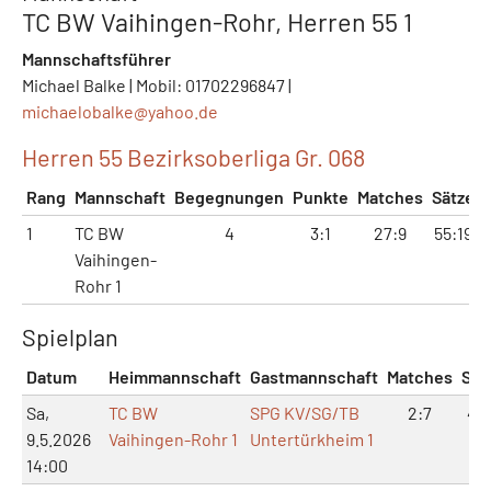
TC BW Vaihingen-Rohr, Herren 55 1
Mannschaftsführer
Michael Balke | Mobil: 01702296847 |
michaelobalke@
yahoo.de
Herren 55 Bezirksoberliga Gr. 068
Rang
Mannschaft
Begegnungen
Punkte
Matches
Sätze
1
TC BW
4
3:1
27:9
55:19
Vaihingen-
Rohr 1
Spielplan
Datum
Heimmannschaft
Gastmannschaft
Matches
Sät
Sa,
TC BW
SPG KV/SG/TB
2:7
4:1
9.5.2026
Vaihingen-Rohr 1
Untertürkheim 1
14:00