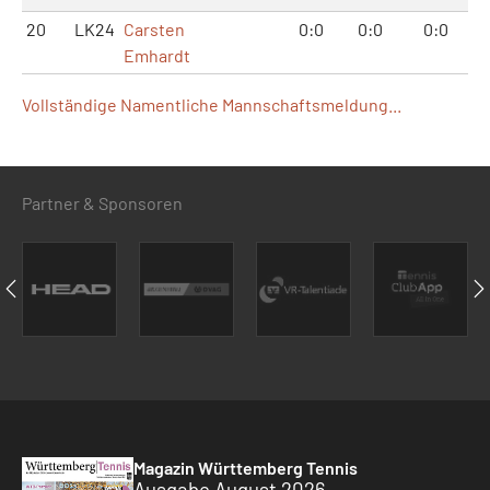
20
LK24
Carsten
0:0
0:0
0:0
Emhardt
Vollständige Namentliche Mannschaftsmeldung...
Partner & Sponsoren
Magazin Württemberg Tennis
Ausgabe August 2026