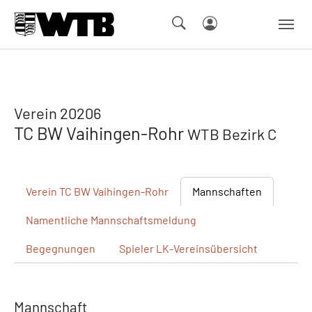
Skip to main navigation
Springe zum Seiteninhalt
Skip to page footer
Verein 20206
TC BW Vaihingen-Rohr
WTB Bezirk C
Verein
TC BW Vaihingen-Rohr
Mannschaften
Namentliche
Mannschaftsmeldung
Begegnungen
Spieler
LK-Vereinsübersicht
Mannschaft