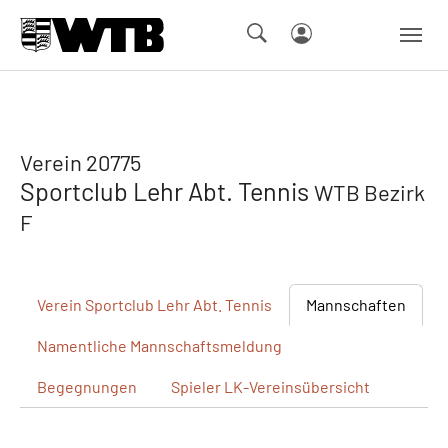
Skip to main navigation
Springe zum Seiteninhalt
Skip to page footer
Verein 20775
Sportclub Lehr Abt. Tennis
WTB Bezirk
F
Verein
Sportclub Lehr Abt. Tennis
Mannschaften
Namentliche
Mannschaftsmeldung
Begegnungen
Spieler
LK-Vereinsübersicht