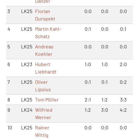
Danzer
3
LK25
Florian
0:0
0:0
0:0
Durspekt
4
LK25
Martin Kahl-
0:1
0:0
0:1
Schatz
5
LK25
Andreas
0:0
0:0
0:0
Koehler
6
LK23
Hubert
1:0
1:0
2:0
Liebhardt
7
LK25
Oliver
0:1
0:1
0:2
Lipsius
8
LK25
Tom Müller
2:1
1:2
3:3
9
LK24
Wilfried
1:2
3:0
4:2
Werner
10
LK25
Rainer
0:0
0:0
0:0
Wittig