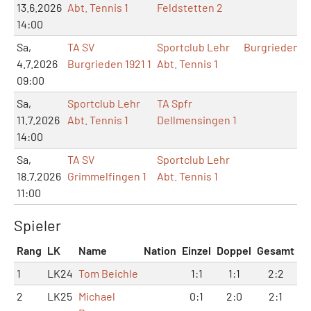
13.6.2026
Abt. Tennis 1
Feldstetten 2
14:00
Sa,
TA SV
Sportclub Lehr
Burgrieden
4.7.2026
Burgrieden 1921 1
Abt. Tennis 1
09:00
Sa,
Sportclub Lehr
TA Spfr
11.7.2026
Abt. Tennis 1
Dellmensingen 1
14:00
Sa,
TA SV
Sportclub Lehr
18.7.2026
Grimmelfingen 1
Abt. Tennis 1
11:00
Spieler
Rang
LK
Name
Nation
Einzel
Doppel
Gesamt
1
LK24
Tom Beichle
1:1
1:1
2:2
2
LK25
Michael
0:1
2:0
2:1