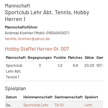
Mannschaft
Sportclub Lehr Abt. Tennis, Hobby
Herren 1
Mannschaftsführer
Andreas Koehler | Mobil: 01634041007 |
familie_koehler@
yahoo.de
Hobby Staffel Herren Gr. 007
Mannschaft
Begegnungen
Punkte
Matches
Sätze
Games
Sportclub
3
1:2
9:9
20:20
157:156
Lehr Abt.
Tennis 1
Spielplan
Datum
Heimmannschaft
Gastmannschaft
Spielort
M
Sa,
Sportclub Lehr
TA SV
Lehr