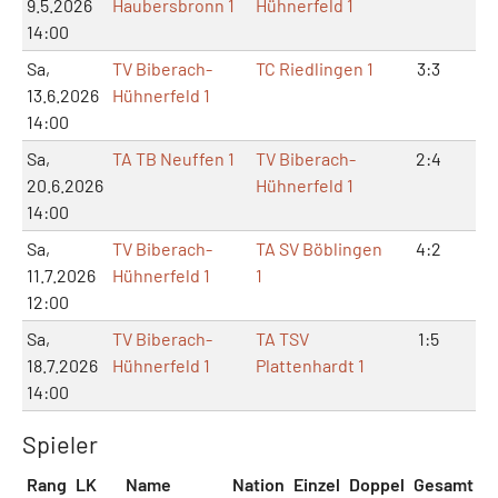
9.5.2026
Haubersbronn 1
Hühnerfeld 1
14:00
Sa,
TV Biberach-
TC Riedlingen 1
3:3
9:
13.6.2026
Hühnerfeld 1
14:00
Sa,
TA TB Neuffen 1
TV Biberach-
2:4
5:
20.6.2026
Hühnerfeld 1
14:00
Sa,
TV Biberach-
TA SV Böblingen
4:2
8:
11.7.2026
Hühnerfeld 1
1
12:00
Sa,
TV Biberach-
TA TSV
1:5
4:
18.7.2026
Hühnerfeld 1
Plattenhardt 1
14:00
Spieler
Rang
LK
Name
Nation
Einzel
Doppel
Gesamt