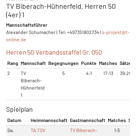
TV Biberach-Hühnerfeld, Herren 50
(4er) 1
Mannschaftsführer
Alexander Schumacher | Tel: +497351802734 |
s-projekt@
t-
online.de
Herren 50 Verbandsstaffel Gr. 050
Rang
Mannschaft
Begegnungen
Punkte
Matches
Sätze
2
TV
5
4:1
17:13
39:29
Biberach-
Hühnerfeld
1
Spielplan
Datum
Heimmannschaft
Gastmannschaft
Matches
Sät
Sa,
TA TSV
TV Biberach-
1:5
4: