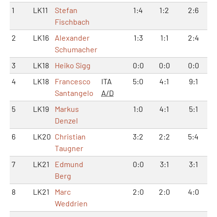
1
LK11
Stefan
1:4
1:2
2:6
Fischbach
2
LK16
Alexander
1:3
1:1
2:4
Schumacher
3
LK18
Heiko Sigg
0:0
0:0
0:0
4
LK18
Francesco
ITA
5:0
4:1
9:1
Santangelo
A/D
5
LK19
Markus
1:0
4:1
5:1
Denzel
6
LK20
Christian
3:2
2:2
5:4
Taugner
7
LK21
Edmund
0:0
3:1
3:1
Berg
8
LK21
Marc
2:0
2:0
4:0
Weddrien