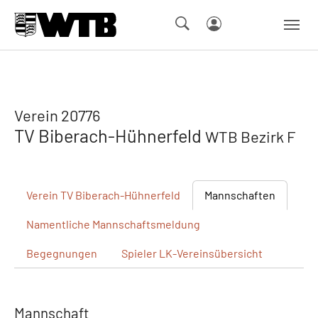
Skip to main navigation
Springe zum Seiteninhalt
Skip to page footer
Verein 20776
TV Biberach-Hühnerfeld
WTB Bezirk F
Verein
TV Biberach-Hühnerfeld
Mannschaften
Namentliche
Mannschaftsmeldung
Begegnungen
Spieler
LK-Vereinsübersicht
Mannschaft