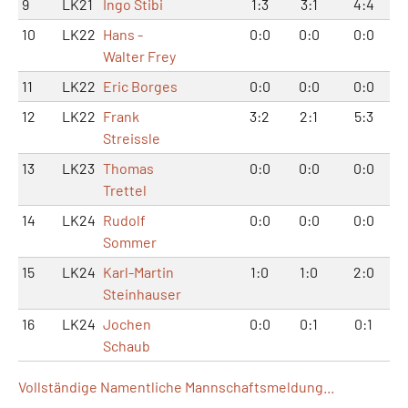
9
LK21
Ingo Stibi
1:3
3:1
4:4
10
LK22
Hans -
0:0
0:0
0:0
Walter Frey
11
LK22
Eric Borges
0:0
0:0
0:0
12
LK22
Frank
3:2
2:1
5:3
Streissle
13
LK23
Thomas
0:0
0:0
0:0
Trettel
14
LK24
Rudolf
0:0
0:0
0:0
Sommer
15
LK24
Karl-Martin
1:0
1:0
2:0
Steinhauser
16
LK24
Jochen
0:0
0:1
0:1
Schaub
Vollständige Namentliche Mannschaftsmeldung...