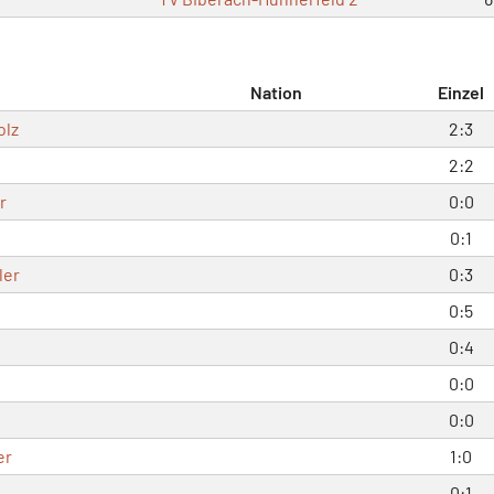
Nation
Einzel
olz
2:3
2:2
r
0:0
0:1
ler
0:3
0:5
0:4
0:0
0:0
er
1:0
0:1