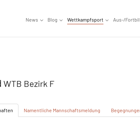
News
Blog
Wettkampfsport
Aus-/Fortbi
Submenu for "News"
Submenu for "Blog"
Submenu for "W
d
WTB Bezirk F
haften
Namentliche
Mannschaftsmeldung
Begegnunge