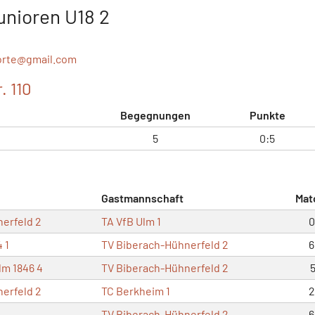
unioren U18 2
orte@
gmail.com
. 110
Begegnungen
Punkte
5
0:5
Gastmannschaft
Mat
erfeld 2
TA VfB Ulm 1
0
 1
TV Biberach-Hühnerfeld 2
6
lm 1846 4
TV Biberach-Hühnerfeld 2
5
erfeld 2
TC Berkheim 1
2
TV Biberach-Hühnerfeld 2
6