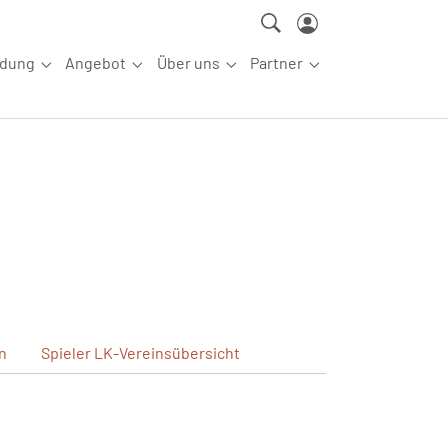
ldung
Angebot
Über uns
Partner
ettkampfsport"
Submenu for "Aus-/Fortbildung"
Submenu for "Angebot"
Submenu for "Über uns"
Submenu for "Partn
n
Spieler
LK-Vereinsübersicht