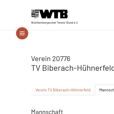
Skip to main navigation
Springe zum Seiteninhalt
Skip to page footer
Württembergischer Tennis-Bund e.V.
Verein 20776
TV Biberach-Hühnerfel
Verein
TV Biberach-Hühnerfeld
Mannsc
Mannschaft