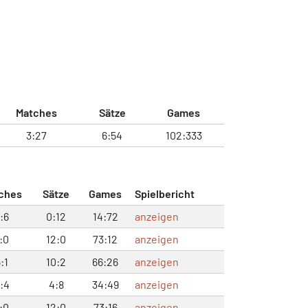
Matches
Sätze
Games
3:27
6:54
102:333
ches
Sätze
Games
Spielbericht
:6
0:12
14:72
anzeigen
:0
12:0
73:12
anzeigen
:1
10:2
66:26
anzeigen
:4
4:8
34:49
anzeigen
:0
12:0
73:16
anzeigen