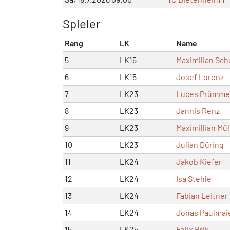
Spieler
Rang
LK
Name
5
LK15
Maximilian Sch
6
LK15
Josef Lorenz
7
LK23
Luces Prümme
8
LK23
Jannis Renz
9
LK23
Maximillian Mül
10
LK23
Julian Düring
11
LK24
Jakob Kiefer
12
LK24
Isa Stehle
13
LK24
Fabian Leitner
14
LK24
Jonas Paulmai
15
LK25
Felix Brik