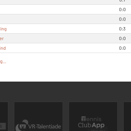
0:0
0:0
ling
0:3
er
0:0
ind
0:0
...