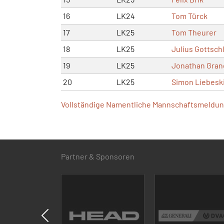
16
LK24
Tom Türck
17
LK25
Tom Theurer
18
LK25
Julius Gottsch
19
LK25
Jonathan Gran
20
LK25
Simon Liebesk
Vollständige Namentliche Mannschaftsmeldung
Partner & Sponsoren