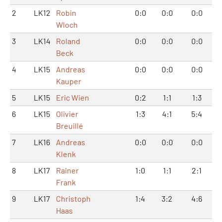
2
LK12
Robin
0:0
0:0
0:0
Wloch
3
LK14
Roland
0:0
0:0
0:0
Beck
4
LK15
Andreas
0:0
0:0
0:0
Kauper
5
LK15
Eric Wien
0:2
1:1
1:3
6
LK15
Olivier
1:3
4:1
5:4
Breuillé
7
LK16
Andreas
0:0
0:0
0:0
Klenk
8
LK17
Rainer
1:0
1:1
2:1
Frank
9
LK17
Christoph
1:4
3:2
4:6
Haas