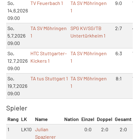
So,
TV Feuerbach 1
TA SV Möhringen
9:0
18:
14.6.2026
1
09:00
So,
TA SV Möhringen
SPG KV/SG/TB
2:7
4:1
5.7.2026
1
Untertürkheim 1
09:00
So,
HTC Stuttgarter-
TA SV Möhringen
6:3
12:
12.7.2026
Kickers 1
1
09:00
So,
TA tus Stuttgart 1
TA SV Möhringen
8:1
16:
19.7.2026
1
09:00
Spieler
Rang
LK
Name
Nation
Einzel
Doppel
Gesamt
1
LK10
Julian
0:0
2:0
2:0
Spazierer