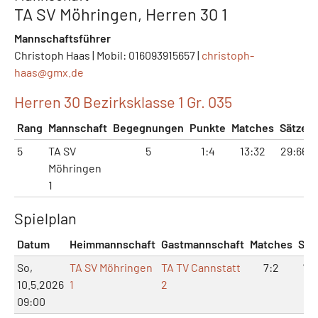
TA SV Möhringen, Herren 30 1
Mannschaftsführer
Christoph Haas | Mobil: 016093915657 |
christoph-
haas@
gmx.de
Herren 30 Bezirksklasse 1 Gr. 035
Rang
Mannschaft
Begegnungen
Punkte
Matches
Sätze
5
TA SV
5
1:4
13:32
29:66
Möhringen
1
Spielplan
Datum
Heimmannschaft
Gastmannschaft
Matches
Sät
So,
TA SV Möhringen
TA TV Cannstatt
7:2
16:
10.5.2026
1
2
09:00