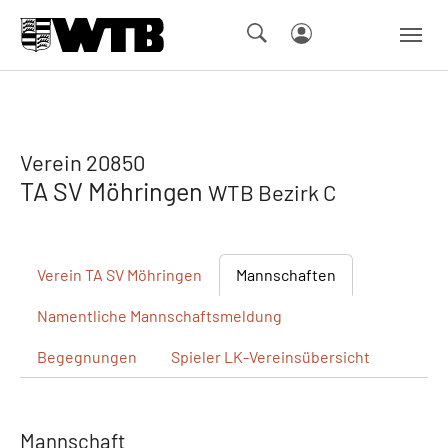
Skip to main navigation
Springe zum Seiteninhalt
Skip to page footer
Verein 20850
TA SV Möhringen
WTB Bezirk C
Verein
TA SV Möhringen
Mannschaften
Namentliche
Mannschaftsmeldung
Begegnungen
Spieler
LK-Vereinsübersicht
Mannschaft