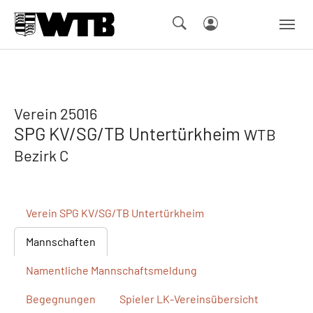
Skip to main navigation
Springe zum Seiteninhalt
Skip to page footer
Verein 25016
SPG KV/SG/TB Untertürkheim
WTB
Bezirk C
Verein
SPG KV/SG/TB Untertürkheim
Mannschaften
Namentliche
Mannschaftsmeldung
Begegnungen
Spieler
LK-Vereinsübersicht