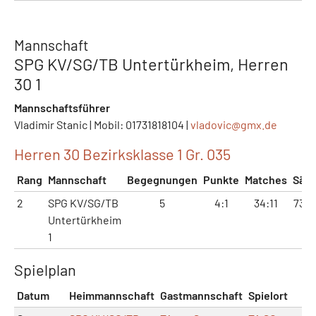
Mannschaft
SPG KV/SG/TB Untertürkheim, Herren
30 1
Mannschaftsführer
Vladimir Stanic | Mobil: 01731818104 |
vladovic@
gmx.de
Herren 30 Bezirksklasse 1 Gr. 035
Rang
Mannschaft
Begegnungen
Punkte
Matches
Sätz
2
SPG KV/SG/TB
5
4:1
34:11
73:2
Untertürkheim
1
Spielplan
Datum
Heimmannschaft
Gastmannschaft
Spielort