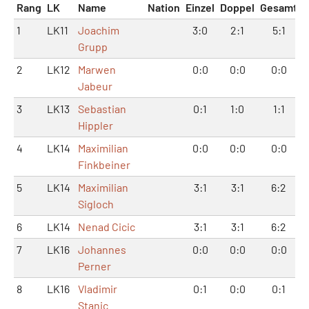
Rang
LK
Name
Nation
Einzel
Doppel
Gesamt
1
LK11
Joachim
3:0
2:1
5:1
Grupp
2
LK12
Marwen
0:0
0:0
0:0
Jabeur
3
LK13
Sebastian
0:1
1:0
1:1
Hippler
4
LK14
Maximilian
0:0
0:0
0:0
Finkbeiner
5
LK14
Maximilian
3:1
3:1
6:2
Sigloch
6
LK14
Nenad Cicic
3:1
3:1
6:2
7
LK16
Johannes
0:0
0:0
0:0
Perner
8
LK16
Vladimir
0:1
0:0
0:1
Stanic