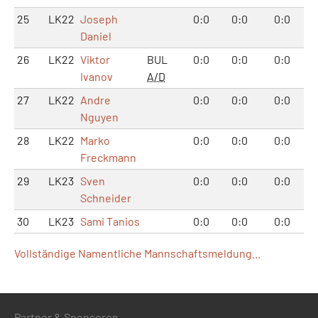
25
LK22
Joseph
0:0
0:0
0:0
Daniel
26
LK22
Viktor
BUL
0:0
0:0
0:0
Ivanov
A/D
27
LK22
Andre
0:0
0:0
0:0
Nguyen
28
LK22
Marko
0:0
0:0
0:0
Freckmann
29
LK23
Sven
0:0
0:0
0:0
Schneider
30
LK23
Sami Tanios
0:0
0:0
0:0
Vollständige Namentliche Mannschaftsmeldung...
Partner & Sponsoren