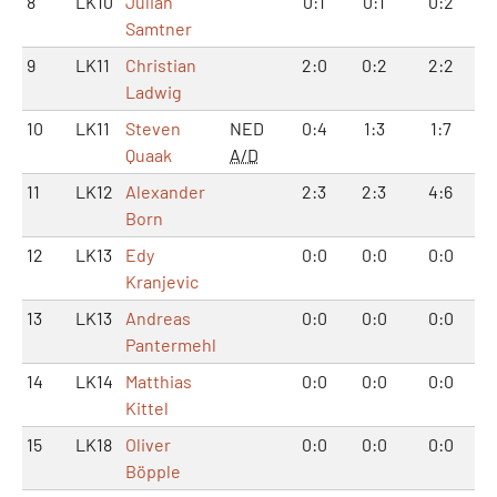
8
LK10
Julian
0:1
0:1
0:2
Samtner
9
LK11
Christian
2:0
0:2
2:2
Ladwig
10
LK11
Steven
NED
0:4
1:3
1:7
Quaak
A/D
11
LK12
Alexander
2:3
2:3
4:6
Born
12
LK13
Edy
0:0
0:0
0:0
Kranjevic
13
LK13
Andreas
0:0
0:0
0:0
Pantermehl
14
LK14
Matthias
0:0
0:0
0:0
Kittel
15
LK18
Oliver
0:0
0:0
0:0
Böpple