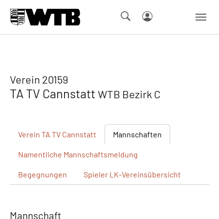
Skip to main navigation
Springe zum Seiteninhalt
Skip to page footer
Verein 20159
TA TV Cannstatt
WTB Bezirk C
Verein
TA TV Cannstatt
Mannschaften
Namentliche
Mannschaftsmeldung
Begegnungen
Spieler
LK-Vereinsübersicht
Mannschaft