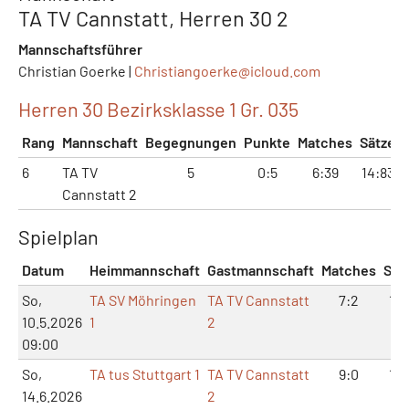
TA TV Cannstatt, Herren 30 2
Mannschaftsführer
Christian Goerke |
Christiangoerke@
icloud.com
Herren 30 Bezirksklasse 1 Gr. 035
Rang
Mannschaft
Begegnungen
Punkte
Matches
Sätze
6
TA TV
5
0:5
6:39
14:83
Cannstatt 2
Spielplan
Datum
Heimmannschaft
Gastmannschaft
Matches
Sät
So,
TA SV Möhringen
TA TV Cannstatt
7:2
16:
10.5.2026
1
2
09:00
So,
TA tus Stuttgart 1
TA TV Cannstatt
9:0
18:
14.6.2026
2