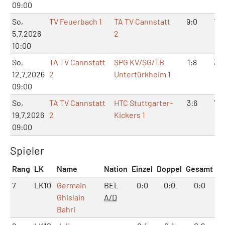
09:00
So,
TV Feuerbach 1
TA TV Cannstatt
9:0
18:
5.7.2026
2
10:00
So,
TA TV Cannstatt
SPG KV/SG/TB
1:8
3:1
12.7.2026
2
Untertürkheim 1
09:00
So,
TA TV Cannstatt
HTC Stuttgarter-
3:6
7:1
19.7.2026
2
Kickers 1
09:00
Spieler
Rang
LK
Name
Nation
Einzel
Doppel
Gesamt
7
LK10
Germain
BEL
0:0
0:0
0:0
Ghislain
A/D
Bahri