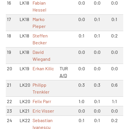
16
LK18
Fabian
0:0
0:0
0:0
Hessel
17
LK18
Marko
0:0
0:1
0:1
Pieper
18
LK18
Steffen
0:1
0:1
0:2
Becker
19
LK18
David
0:0
0:0
0:0
Wiegand
20
LK19
Erkan Kilic
TUR
0:0
0:0
0:0
A/D
21
LK20
Philipp
0:3
0:3
0:6
Trenkler
22
LK20
Felix Parr
1:0
0:1
1:1
23
LK21
Eric Visser
0:0
0:0
0:0
24
LK22
Sebastian
0:1
0:1
0:2
Ivanescu