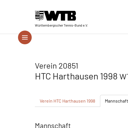
Skip to main navigation
Springe zum Seiteninhalt
Skip to page footer
Württembergischer Tennis-Bund e.V.
Verein 20851
HTC Harthausen 1998
WT
Verein
HTC Harthausen 1998
Mannschaf
Mannschaft