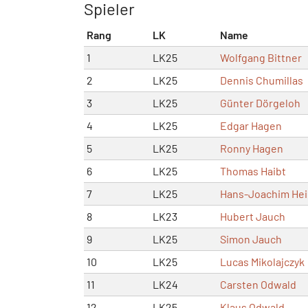
Spieler
Rang
LK
Name
1
LK25
Wolfgang Bittner
2
LK25
Dennis Chumillas
3
LK25
Günter Dörgeloh
4
LK25
Edgar Hagen
5
LK25
Ronny Hagen
6
LK25
Thomas Haibt
7
LK25
Hans-Joachim He
8
LK23
Hubert Jauch
9
LK25
Simon Jauch
10
LK25
Lucas Mikolajczyk
11
LK24
Carsten Odwald
12
LK25
Klaus Odwald