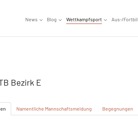
News
Blog
Wettkampfsport
Aus-/Fortbi
Submenu for "News"
Submenu for "Blog"
Submenu for "W
B Bezirk E
ten
Namentliche
Mannschaftsmeldung
Begegnungen