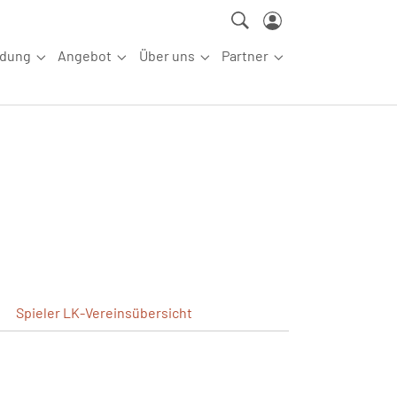
ldung
Angebot
Über uns
Partner
ettkampfsport"
Submenu for "Aus-/Fortbildung"
Submenu for "Angebot"
Submenu for "Über uns"
Submenu for "Partn
Spieler
LK-Vereinsübersicht