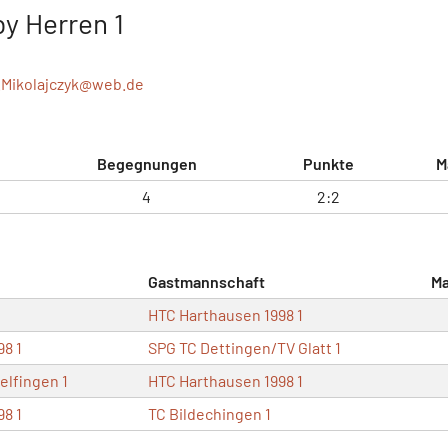
y Herren 1
.Mikolajczyk@
web.de
Begegnungen
Punkte
M
4
2:2
Gastmannschaft
Ma
HTC Harthausen 1998 1
8 1
SPG TC Dettingen/TV Glatt 1
elfingen 1
HTC Harthausen 1998 1
8 1
TC Bildechingen 1