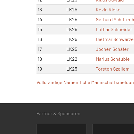
13
LK25
Kevin Rieke
14
LK25
Gerhard Schitten
15
LK25
Lothar Schneider
16
LK25
Dietmar Schwarze
17
LK25
Jochen Schäfer
18
LK22
Marius Schäuble
19
LK25
Torsten Szellem
Vollständige Namentliche Mannschaftsmeldung
Partner & Sponsoren