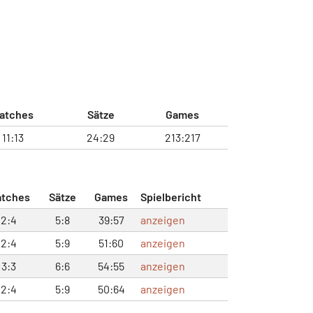
atches
Sätze
Games
11:13
24:29
213:217
tches
Sätze
Games
Spielbericht
2:4
5:8
39:57
anzeigen
2:4
5:9
51:60
anzeigen
3:3
6:6
54:55
anzeigen
2:4
5:9
50:64
anzeigen