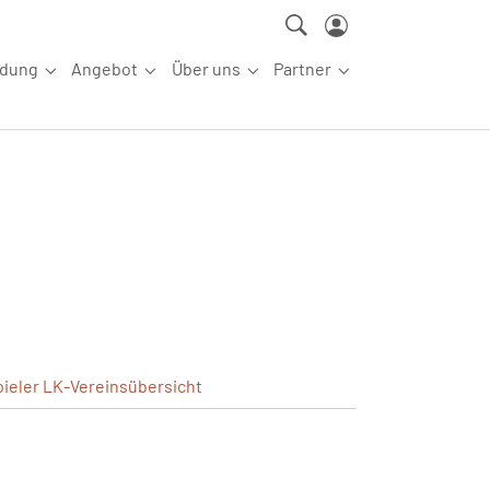
ldung
Angebot
Über uns
Partner
ettkampfsport"
Submenu for "Aus-/Fortbildung"
Submenu for "Angebot"
Submenu for "Über uns"
Submenu for "Partn
pieler
LK-Vereinsübersicht