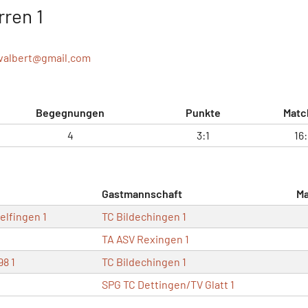
rren 1
valbert@
gmail.com
Begegnungen
Punkte
Matc
4
3:1
16
Gastmannschaft
Ma
elfingen 1
TC Bildechingen 1
TA ASV Rexingen 1
8 1
TC Bildechingen 1
SPG TC Dettingen/TV Glatt 1