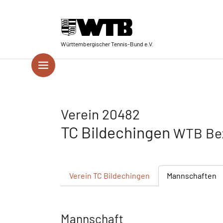
Skip to main navigation
Springe zum Seiteninhalt
Skip to page footer
Württembergischer Tennis-Bund e.V.
Verein 20482
TC Bildechingen
WTB Bez
Verein
TC Bildechingen
Mannschaften
Mannschaft