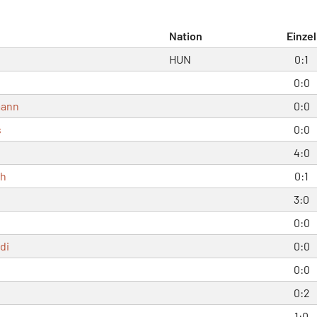
Nation
Einzel
HUN
0:1
0:0
mann
0:0
s
0:0
4:0
ch
0:1
3:0
0:0
di
0:0
0:0
0:2
1:0