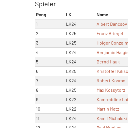
Spieler
Rang
LK
Name
1
LK24
Albert Bancsov
2
LK25
Franz Briegel
3
LK25
Holger Conzel
4
LK24
Benjamin Haigi
5
LK24
Bernd Hauk
6
LK25
Kristoffer Kilis
7
LK24
Robert Kosmol
8
LK25
Max Kossytorz
9
LK22
Kamreddine Lai
10
LK22
Martin Matz
11
LK24
Kamil Michalski
12
LK24
Paul Mueller