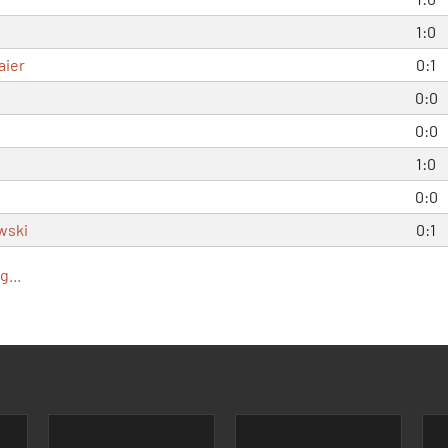
1:0
aier
0:1
0:0
0:0
1:0
0:0
wski
0:1
...