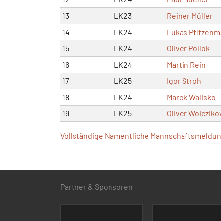
13
LK23
Reiner Müller
14
LK24
Lukas Pfitzenm
15
LK24
Oliver Pollok
16
LK24
Martin Rein
17
LK25
Igor Stroh
18
LK24
Marek Walisko
19
LK25
Oliver Woicziko
Vollständige Namentliche Mannschaftsmeldung
Partner & Sponsoren