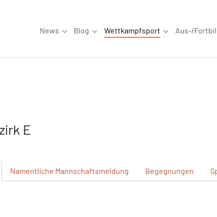
News
Blog
Wettkampfsport
Aus-/Fortbi
Submenu for "News"
Submenu for "Blog"
Submenu for "W
irk E
Namentliche
Mannschaftsmeldung
Begegnungen
S