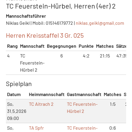
TC Feuerstein-Hürbel, Herren (4er) 2
Mannschaftsführer
Niklas Geikl | Mobil: 015146179772 |
niklas.geikl@
gmail.com
Herren Kreisstaffel 3 Gr. 025
Rang
Mannschaft
Begegnungen
Punkte
Matches
Sätze
4
TC
6
4:2
21:15
47:35
Feuerstein-
Hürbel 2
Spielplan
Datum
Heimmannschaft
Gastmannschaft
Matches
Sät
So,
TC Aitrach 2
TC Feuerstein-
1:5
2:1
31.5.2026
Hürbel 2
09:00
So,
TA Spfr
TC Feuerstein-
0:6
1:1