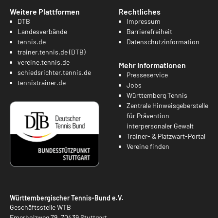
Weitere Plattformen
Rechtliches
DTB
Impressum
Landesverbände
Barrierefreiheit
tennis.de
Datenschutzinformation
trainer.tennis.de (DTB)
vereine.tennis.de
Mehr Informationen
schiedsrichter.tennis.de
Presseservice
tennistrainer.de
Jobs
Württemberg Tennis
Zentrale Hinweisgeberstelle
für Prävention
interpersonaler Gewalt
Trainer- & Platzwart-Portal
Vereine finden
Württembergischer Tennis-Bund e.V.
Geschäftsstelle WTB
Emerholzweg 79, 70439 Stuttgart