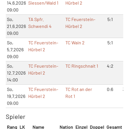
14.6.2026
Siessen/Wald 1
Hürbel 2
09:00
So,
TA Spfr.
TC Feuerstein-
5:1
11:
21.6.2026
Schwendi 4
Hürbel 2
09:00
So,
TC Feuerstein-
TC Wain 2
5:1
11:
5.7.2026
Hürbel 2
09:00
So,
TC Feuerstein-
TC Ringschnait 1
4:2
9:
12.7.2026
Hürbel 2
14:00
So,
TC Feuerstein-
TC Rot an der
0:6
3:1
19.7.2026
Hürbel 2
Rot 1
09:00
Spieler
Rang
LK
Name
Nation
Einzel
Doppel
Gesamt