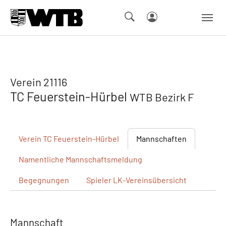
Skip to main navigation
Springe zum Seiteninhalt
Skip to page footer
Verein 21116
TC Feuerstein-Hürbel
WTB Bezirk F
Verein
TC Feuerstein-Hürbel
Mannschaften
Namentliche
Mannschaftsmeldung
Begegnungen
Spieler
LK-Vereinsübersicht
Mannschaft